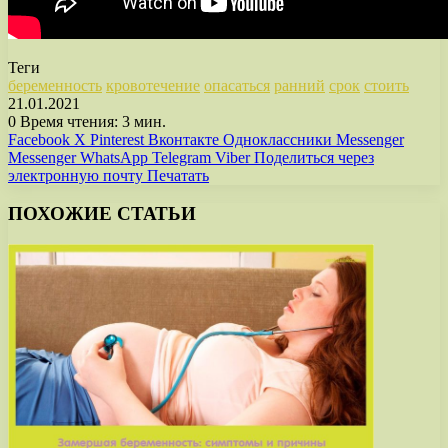
Теги
беременность
кровотечение
опасаться
ранний
срок
стоить
21.01.2021
0
Время чтения: 3 мин.
Facebook
X
Pinterest
Вконтакте
Одноклассники
Messenger
Messenger
WhatsApp
Telegram
Viber
Поделиться через
электронную почту
Печатать
ПОХОЖИЕ СТАТЬИ