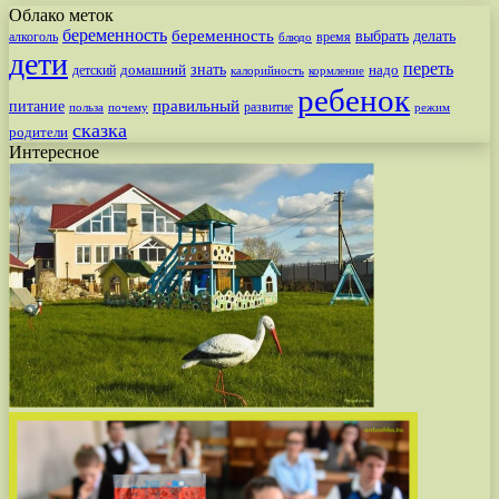
Облако меток
беременность
беременность
выбрать
делать
алкоголь
время
блюдо
дети
переть
знать
надо
детский
домашний
калорийность
кормление
ребенок
питание
правильный
развитие
польза
почему
режим
сказка
родители
Интересное