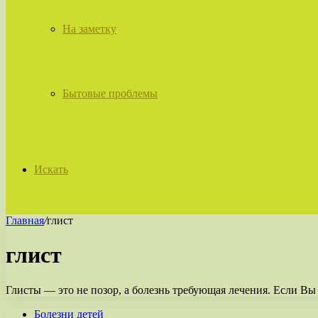
На заметку
Бытовые проблемы
Искать
Главная
/
глист
глист
Глисты — это не позор, а болезнь требующая лечения. Если Вы 
Болезни детей