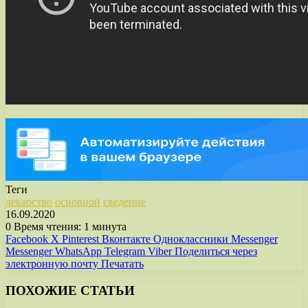
Теги
лекарство
основной
сведение
16.09.2020
0
Время чтения: 1 минута
Facebook
X
Pinterest
Вконтакте
Одноклассники
Messenger
Messenger
WhatsApp
Telegram
Viber
Поделиться через
электронную почту
Печатать
ПОХОЖИЕ СТАТЬИ