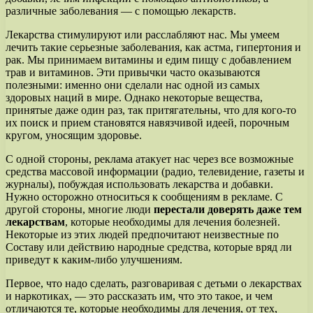
различные заболевания — с помощью лекарств.
Лекарства стимулируют или расслабляют нас. Мы умеем
лечить такие серьезные заболевания, как астма, гипертония и
рак. Мы принимаем витамины и едим пищу с добавлением
трав и витаминов. Эти привычки часто оказываются
полезными: именно они сделали нас одной из самых
здоровых наций в мире. Однако некоторые вещества,
принятые даже один раз, так притягательны, что для кого-то
их поиск и прием становятся навязчивой идеей, порочным
кругом, уносящим здоровье.
С одной стороны, реклама атакует нас через все возможные
средства массовой информации (радио, телевидение, газеты и
журналы), побуждая использовать лекарства и добавки.
Нужно осторожно относиться к сообщениям в рекламе. С
другой стороны, многие люди
перестали доверять даже тем
лекарствам
, которые необходимы для лечения болезней.
Некоторые из этих людей предпочитают неизвестные по
Составу или действию народные средства, которые вряд ли
приведут к каким-либо улучшениям.
Первое, что надо сделать, разговаривая с детьми о лекарствах
и наркотиках, — это рассказать им, что это такое, и чем
отличаются те, которые необходимы для лечения, от тех,