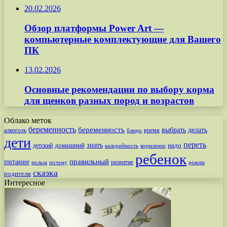
20.02.2026
Обзор платформы Power Art —
компьютерные комплектующие для Вашего
ПК
13.02.2026
Основные рекомендации по выбору корма
для щенков разных пород и возрастов
Облако меток
беременность
беременность
выбрать
делать
алкоголь
время
блюдо
дети
переть
знать
надо
детский
домашний
калорийность
кормление
ребенок
питание
правильный
развитие
польза
почему
режим
сказка
родители
Интересное