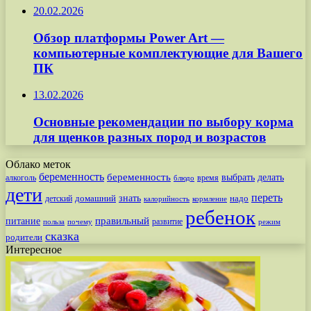
20.02.2026
Обзор платформы Power Art —
компьютерные комплектующие для Вашего
ПК
13.02.2026
Основные рекомендации по выбору корма
для щенков разных пород и возрастов
Облако меток
беременность
беременность
выбрать
делать
алкоголь
время
блюдо
дети
переть
знать
надо
детский
домашний
калорийность
кормление
ребенок
питание
правильный
развитие
польза
почему
режим
сказка
родители
Интересное