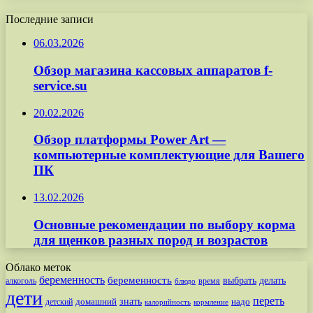
Последние записи
06.03.2026
Обзор магазина кассовых аппаратов f-
service.su
20.02.2026
Обзор платформы Power Art —
компьютерные комплектующие для Вашего
ПК
13.02.2026
Основные рекомендации по выбору корма
для щенков разных пород и возрастов
Облако меток
беременность
беременность
выбрать
делать
алкоголь
время
блюдо
дети
переть
знать
надо
детский
домашний
калорийность
кормление