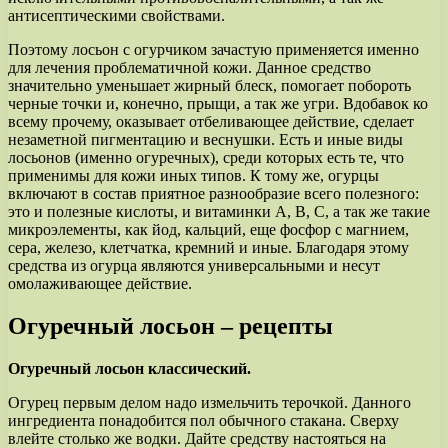
антисептическими свойствами.
Поэтому лосьон с огурчиком зачастую применяется именно
для лечения проблематичной кожи. Данное средство
значительно уменьшает жирный блеск, помогает побороть
черные точки и, конечно, прыщи, а так же угри. Вдобавок ко
всему прочему, оказывает отбеливающее действие, сделает
незаметной пигментацию и веснушки. Есть и иные виды
лосьонов (именно огуречных), среди которых есть те, что
применимы для кожи иных типов. К тому же, огурцы
включают в состав приятное разнообразие всего полезного:
это и полезные кислоты, и витаминки A, В, C, а так же такие
микроэлементы, как йод, кальций, еще фосфор с магнием,
сера, железо, клетчатка, кремний и иные. Благодаря этому
средства из огурца являются универсальными и несут
омолаживающее действие.
Огуречный лосьон – рецепты
Огуречный лосьон классический.
Огурец первым делом надо измельчить терочкой. Данного
ингредиента понадобится пол обычного стакана. Сверху
влейте столько же водки. Дайте средству настояться на