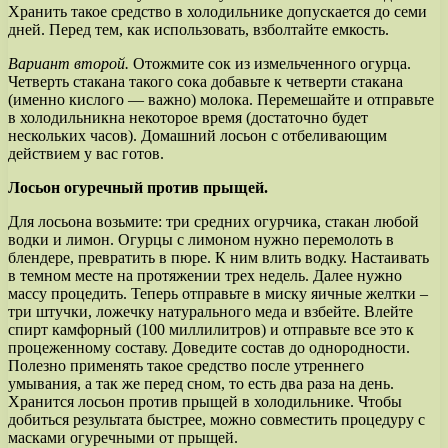
Хранить такое средство в холодильнике допускается до семи
дней. Перед тем, как использовать, взболтайте емкость.
Вариант второй.
Отожмите сок из измельченного огурца.
Четверть стакана такого сока добавьте к четверти стакана
(именно кислого — важно) молока. Перемешайте и отправьте
в холодильникна некоторое время (достаточно будет
нескольких часов). Домашний лосьон с отбеливающим
действием у вас готов.
Лосьон огуречный против прыщей.
Для лосьона возьмите: три средних огурчика, стакан любой
водки и лимон. Огурцы с лимоном нужно перемолоть в
блендере, превратить в пюре. К ним влить водку. Настаивать
в темном месте на протяжении трех недель. Далее нужно
массу процедить. Теперь отправьте в миску яичные желтки –
три штучки, ложечку натурального меда и взбейте. Влейте
спирт камфорный (100 миллилитров) и отправьте все это к
процеженному составу. Доведите состав до однородности.
Полезно применять такое средство после утреннего
умывания, а так же перед сном, то есть два раза на день.
Хранится лосьон против прыщей в холодильнике. Чтобы
добиться результата быстрее, можно совместить процедуру с
масками огуречными от прыщей.