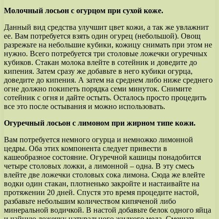
Молочный лосьон с огурцом при сухой коже.
Данный вид средства улучшит цвет кожи, а так же увлажнит
ее. Вам потребуется взять один огурец (небольшой). Овощ
разрежьте на небольшие кубики, кожицу снимать при этом не
нужно. Всего потребуется три столовые ложечки огуречных
кубиков. Стакан молока влейте в сотейник и доведите до
кипения. Затем сразу же добавьте в него кубики огурца,
доведите до кипения. А затем на среднем либо ниже среднего
огне должно покипеть порядка семи минуток. Снимите
сотейник с огня и дайте остыть. Осталось просто процедить
все это после остывания и можно использовать.
Огуречный лосьон с лимоном при жирном типе кожи.
Вам потребуется немного огурца и немножко лимонной
цедры. Оба этих компонента следует привести в
кашеобразное состояние. Огуречной кашицы понадобится
четыре столовых ложки, а лимонной – одна. В эту смесь
влейте две ложечки столовых сока лимона. Сюда же влейте
водки один стакан, плотненько закройте и настаивайте на
протяжении 20 дней. Спустя это время процедите настой,
разбавьте небольшим количеством кипяченой либо
минеральной водичкой. В настой добавьте белок одного яйца
и чайную ложечку натурального жидкого меда. Смешать