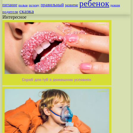
ребенок
питание
правильный
развитие
польза
почему
режим
сказка
родители
Интересное