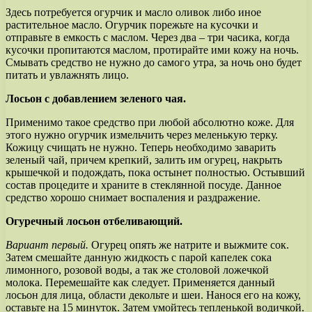
Здесь потребуется огурчик и масло оливок либо иное
растительное масло. Огурчик порежьте на кусочки и
отправьте в емкость с маслом. Через два – три часика, когда
кусочки пропитаются маслом, протирайте ими кожу на ночь.
Смывать средство не нужно до самого утра, за ночь оно будет
питать и увлажнять лицо.
Лосьон с добавлением зеленого чая.
Применимо такое средство при любой абсолютно коже. Для
этого нужно огурчик измельчить через меленькую терку.
Кожицу счищать не нужно. Теперь необходимо заварить
зеленый чай, причем крепкий, залить им огурец, накрыть
крышечкой и подождать, пока остынет полностью. Остывший
состав процедите и храните в стеклянной посуде. Данное
средство хорошо снимает воспаления и раздражение.
Огуречный лосьон отбеливающий.
Вариант первый.
Огурец опять же натрите и выжмите сок.
Затем смешайте данную жидкость с парой капелек сока
лимонного, розовой воды, а так же столовой ложечкой
молока. Перемешайте как следует. Применяется данный
лосьон для лица, области декольте и шеи. Нанося его на кожу,
оставьте на 15 минуток. Затем умойтесь тепленькой водичкой.