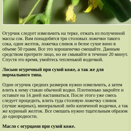
Огурчик следует измельчить на терке, отжать из полученной
массы сок. Вам понадобятся три столовых ложечки такого
сока, один желток, ложечка сливок и белое сухое вино в
объеме 50 грамм. Все это хорошенечко смешайте. Данным
средством протрите лицо, но не смывайте в течение 20 минут.
Спустя это время, умойтесь тепленькой водичкой.
Лосьон огуречный при сухой коже, а так же для
нормального типа.
Один огурчик средних размеров нужно измельчить, а затем
влить к нему стакан обычной водки. Плотненько закройте и
оставьте на 14 дней настаиваться. После этого уже смесь
следует процедить, влить туда столовую ложечку сливок
(лучше жирных), минеральной либо кипяченой водички, а так
же куриный желток. Все смешать нужно тщательным образом
до однородности.
Масло с огурцами при сухой коже.