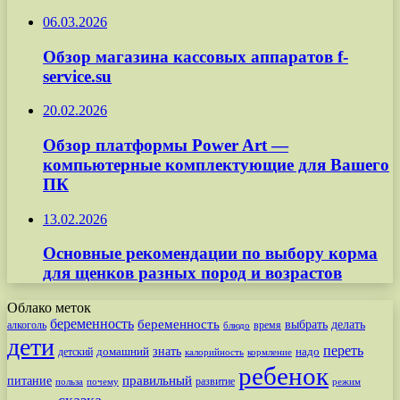
06.03.2026
Обзор магазина кассовых аппаратов f-
service.su
20.02.2026
Обзор платформы Power Art —
компьютерные комплектующие для Вашего
ПК
13.02.2026
Основные рекомендации по выбору корма
для щенков разных пород и возрастов
Облако меток
беременность
беременность
выбрать
делать
алкоголь
время
блюдо
дети
переть
знать
надо
детский
домашний
калорийность
кормление
ребенок
питание
правильный
развитие
польза
почему
режим