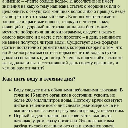
а именно – «пейте больше воды». И абсолютно не имеет
значения на какую тему написана статья: о морщинах или о
целлюлите, о секущихся кончиках волос либо о прыщах, везде
вы встретите этот важный совет. Если вы мечтаете иметь
здоровые и красивые волосы, гладкую и чистую кожу,
сияющий и здоровый цвет кожи лица или быть может,
мечтаете побороть лишние килограммы, следует начать с
самого важного и вместе с тем простого – в день выпивайте
не менее полутора литров воды. Существует даже формула
(хоть и достаточно примитивная), которая говорит о том, что
на 30 килограмм массы тела норма выпитой воды в сутки
должна составлять один литр. А теперь подсчитайте, сколько
же задолжали вы за сегодняшний день своему организму и
чем он вам отплатит?
Как пить воду в течение дня?
Воду следует пить обычными небольшими глотками. В
течение 15 минут организм в состоянии усвоить не
более 200 миллилитров воды. Поэтому врачи советуют
питье в течение всего дня сделать равномерным, а не
выпивать для галочки сразу два литра воды перед сном.
Первый за день стакан воды советуется выпивать
натощак, утром, сразу после сна. Это позволит вам
разбудить свой организм ото сна и компенсировать