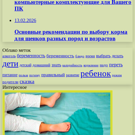
компьютерные комплектующие для Вашего
ПК
13.02.2026
Основные рекомендации по выбору корма
для щенков разных пород и возрастов
Облако меток
беременность
беременность
выбрать
делать
алкоголь
время
блюдо
дети
переть
знать
надо
детский
домашний
калорийность
кормление
ребенок
питание
правильный
развитие
польза
почему
режим
сказка
родители
Интересное