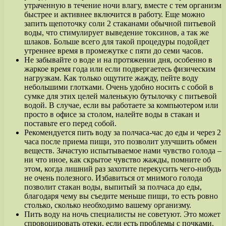
утраченную в течение ночи влагу, вместе с тем организм
быстрее и активнее включится в работу. Еще можно
запить щепоточку соли 2 стаканами обычной питьевой
воды, что стимулирует выведение токсинов, а так же
шлаков. Больше всего для такой процедуры подойдет
утреннее время в промежутке с пяти до семи часов.
Не забывайте о воде и на протяжении дня, особенно в
жаркое время года или если подвергаетесь физическим
нагрузкам. Как только ощутите жажду, пейте воду
небольшими глотками. Очень удобно носить с собой в
сумке для этих целей маленькую бутылочку с питьевой
водой. В случае, если вы работаете за компьютером или
просто в офисе за столом, налейте воды в стакан и
поставьте его перед собой.
Рекомендуется пить воду за полчаса-час до еды и через 2
часа после приема пищи, это позволит улучшить обмен
веществ. Зачастую испытываемое нами чувство голода –
ни что иное, как скрытое чувство жажды, помните об
этом, когда лишний раз захотите перекусить чего-нибудь
не очень полезного. Избавиться от мнимого голода
позволит стакан воды, выпитый за полчаса до еды,
благодаря чему вы съедите меньше пищи, то есть ровно
столько, сколько необходимо вашему организму.
Пить воду на ночь специалисты не советуют. Это может
спровоцировать отеки, если есть проблемы с почками.