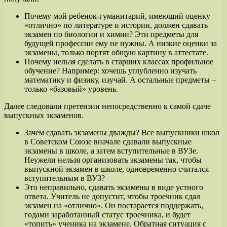
Почему мой ребенок-гуманитарий, имеющий оценку
«отлично» по литературе и истории, должен сдавать
экзамен по биологии и химии? Эти предметы для
будущей профессии ему не нужны. А низкие оценки за
экзамены, только портят общую картину в аттестате.
Почему нельзя сделать в старших классах профильное
обучение? Например: хочешь углубленно изучать
математику и физику, изучай. А остальные предметы –
только «базовый» уровень.
Далее следовали претензии непосредственно к самой сдаче
выпускных экзаменов.
Зачем сдавать экзамены дважды? Все выпускники школ
в Советском Союзе вначале сдавали выпускные
экзамены в школе, а затем вступительные в ВУЗе.
Неужели нельзя организовать экзамены так, чтобы
выпускной экзамен в школе, одновременно считался
вступительным в ВУЗ?
Это неправильно, сдавать экзамены в виде устного
ответа. Учитель не допустит, чтобы троечник сдал
экзамен на «отлично». Он постарается поддержать,
годами заработанный статус троечника, и будет
«топить» ученика на экзамене. Обратная ситуация с