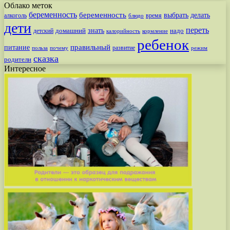
Облако меток
беременность
беременность
выбрать
делать
алкоголь
время
блюдо
дети
переть
знать
надо
детский
домашний
калорийность
кормление
ребенок
питание
правильный
развитие
польза
почему
режим
сказка
родители
Интересное