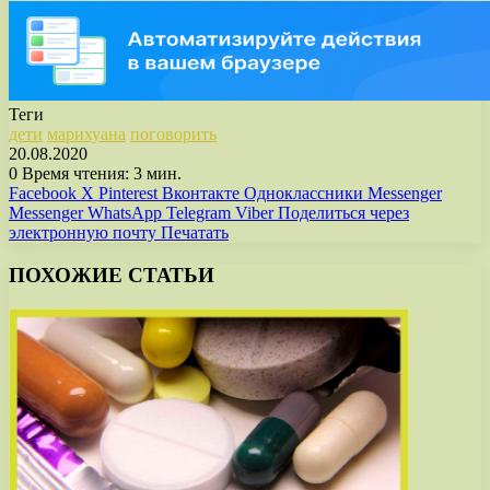
Теги
дети
марихуана
поговорить
20.08.2020
0
Время чтения: 3 мин.
Facebook
X
Pinterest
Вконтакте
Одноклассники
Messenger
Messenger
WhatsApp
Telegram
Viber
Поделиться через
электронную почту
Печатать
ПОХОЖИЕ СТАТЬИ