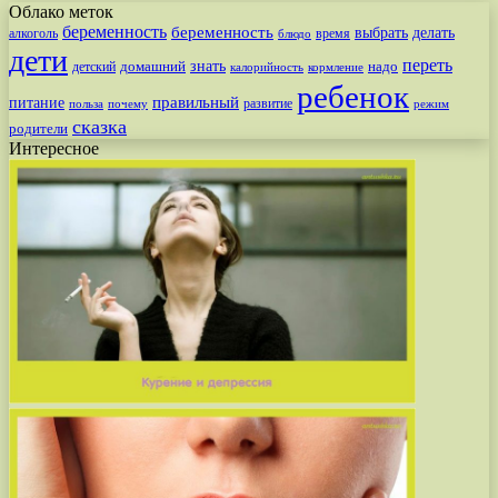
Облако меток
беременность
беременность
выбрать
делать
алкоголь
время
блюдо
дети
переть
знать
надо
детский
домашний
калорийность
кормление
ребенок
питание
правильный
развитие
польза
почему
режим
сказка
родители
Интересное