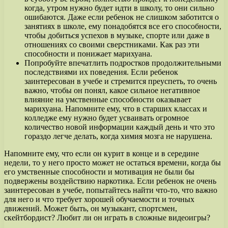
когда, утром нужно будет идти в школу, то они сильно
ошибаются. Даже если ребенок не слишком заботится о
занятиях в школе, ему понадобятся все его способности,
чтобы добиться успехов в музыке, спорте или даже в
отношениях со своими сверстниками. Как раз эти
способности и понижает марихуана.
Попробуйте впечатлить подростков продолжительными
последствиями их поведения. Если ребенок
заинтересован в учебе и стремится преуспеть, то очень
важно, чтобы он понял, какое сильное негативное
влияние на умственные способности оказывает
марихуана. Напомните ему, что в старших классах и
колледже ему нужно будет усваивать огромное
количество новой информации каждый день и что это
гораздо легче делать, когда химия мозга не нарушена.
Напомните ему, что если он курит в конце и в середине
недели, то у него просто может не остаться времени, когда бы
его умственные способности и мотивация не были бы
подвержены воздействию наркотика. Если ребенок не очень
заинтересован в учебе, попытайтесь найти что-то, что важно
для него и что требует хорошей обучаемости и точных
движений. Может быть, он музыкант, спортсмен,
скейтбордист? Любит ли он играть в сложные видеоигры?