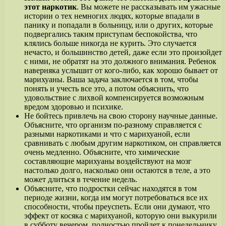
этот наркотик
. Вы можете не рассказывать им ужасные
истории о тех немногих людях, которые впадали в
панику и попадали в больницу, или о других, которые
подвергались таким приступам беспокойства, что
клялись больше никогда не курить. Это случается
нечасто, и большинство детей, даже если это произойдет
с ними, не обратят на это должного внимания. Ребенок
наверняка услышит от кого-либо, как хорошо бывает от
марихуаны. Ваша задача заключается в том, чтобы
понять и учесть все это, а потом объяснить, что
удовольствие с лихвой компенсируется возможным
вредом здоровью и психике.
Не бойтесь привлечь на свою сторону научные данные.
Объясните, что организм по-разному справляется с
разными наркотиками и что с марихуаной, если
сравнивать с любым другим наркотиком, он справляется
очень медленно. Объясните, что химические
составляющие марихуаны воздействуют на мозг
настолько долго, насколько они остаются в теле, а это
может длиться в течение недель.
Объясните, что подростки сейчас находятся в том
периоде жизни, когда им могут потребоваться все их
способности, чтобы преуспеть. Если они думают, что
эффект от косяка с марихуаной, которую они выкурили
в субботу вечером, полностью пройдет к понедельнику