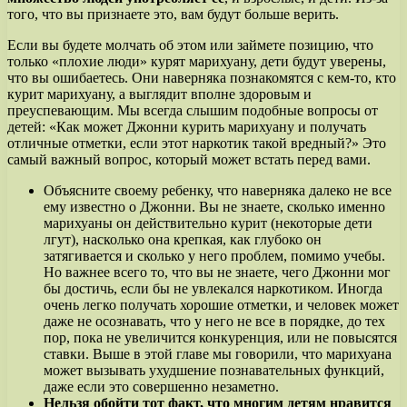
того, что вы признаете это, вам будут больше верить.
Если вы будете молчать об этом или займете позицию, что
только «плохие люди» курят марихуану, дети будут уверены,
что вы ошибаетесь. Они наверняка познакомятся с кем-то, кто
курит марихуану, а выглядит вполне здоровым и
преуспевающим. Мы всегда слышим подобные вопросы от
детей: «Как может Джонни курить марихуану и получать
отличные отметки, если этот наркотик такой вредный?» Это
самый важный вопрос, который может встать перед вами.
Объясните своему ребенку, что наверняка далеко не все
ему известно о Джонни. Вы не знаете, сколько именно
марихуаны он действительно курит (некоторые дети
лгут), насколько она крепкая, как глубоко он
затягивается и сколько у него проблем, помимо учебы.
Но важнее всего то, что вы не знаете, чего Джонни мог
бы достичь, если бы не увлекался наркотиком. Иногда
очень легко получать хорошие отметки, и человек может
даже не осознавать, что у него не все в порядке, до тех
пор, пока не увеличится конкуренция, или не повысятся
ставки. Выше в этой главе мы говорили, что марихуана
может вызывать ухудшение познавательных функций,
даже если это совершенно незаметно.
Нельзя обойти тот факт, что многим детям нравится