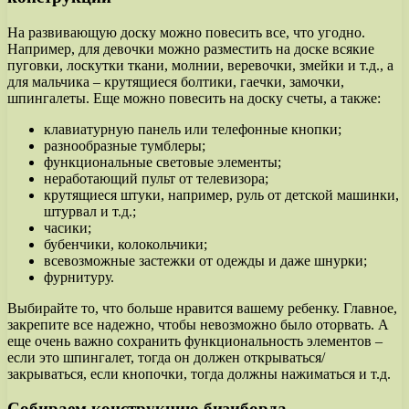
На развивающую доску можно повесить все, что угодно.
Например, для девочки можно разместить на доске всякие
пуговки, лоскутки ткани, молнии, веревочки, змейки и т.д., а
для мальчика – крутящиеся болтики, гаечки, замочки,
шпингалеты. Еще можно повесить на доску счеты, а также:
клавиатурную панель или телефонные кнопки;
разнообразные тумблеры;
функциональные световые элементы;
неработающий пульт от телевизора;
крутящиеся штуки, например, руль от детской машинки,
штурвал и т.д.;
часики;
бубенчики, колокольчики;
всевозможные застежки от одежды и даже шнурки;
фурнитуру.
Выбирайте то, что больше нравится вашему ребенку. Главное,
закрепите все надежно, чтобы невозможно было оторвать. А
еще очень важно сохранить функциональность элементов –
если это шпингалет, тогда он должен открываться/
закрываться, если кнопочки, тогда должны нажиматься и т.д.
Собираем конструкцию бизиборда