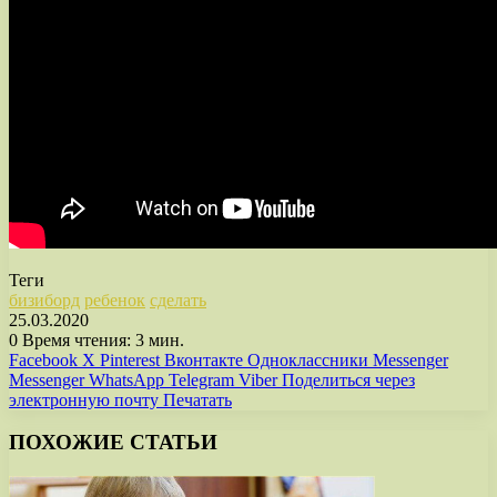
Теги
бизиборд
ребенок
сделать
25.03.2020
0
Время чтения: 3 мин.
Facebook
X
Pinterest
Вконтакте
Одноклассники
Messenger
Messenger
WhatsApp
Telegram
Viber
Поделиться через
электронную почту
Печатать
ПОХОЖИЕ СТАТЬИ