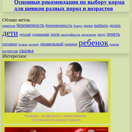
Основные рекомендации по выбору корма
для щенков разных пород и возрастов
Облако меток
беременность
беременность
выбрать
делать
алкоголь
время
блюдо
дети
переть
знать
надо
детский
домашний
калорийность
кормление
ребенок
питание
правильный
развитие
польза
почему
режим
сказка
родители
Интересное