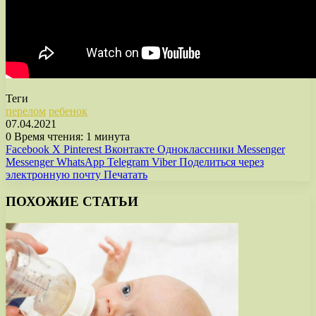
Теги
перелом
ребенок
07.04.2021
0
Время чтения: 1 минута
Facebook
X
Pinterest
Вконтакте
Одноклассники
Messenger
Messenger
WhatsApp
Telegram
Viber
Поделиться через
электронную почту
Печатать
ПОХОЖИЕ СТАТЬИ