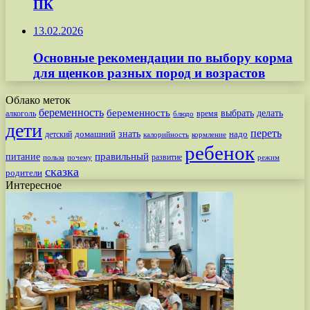
ПК
13.02.2026
Основные рекомендации по выбору корма
для щенков разных пород и возрастов
Облако меток
беременность
беременность
выбрать
делать
алкоголь
время
блюдо
дети
переть
знать
надо
детский
домашний
калорийность
кормление
ребенок
питание
правильный
развитие
польза
почему
режим
сказка
родители
Интересное