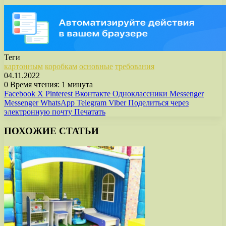
Теги
картонным
коробкам
основные
требования
04.11.2022
0
Время чтения: 1 минута
Facebook
X
Pinterest
Вконтакте
Одноклассники
Messenger
Messenger
WhatsApp
Telegram
Viber
Поделиться через
электронную почту
Печатать
ПОХОЖИЕ СТАТЬИ