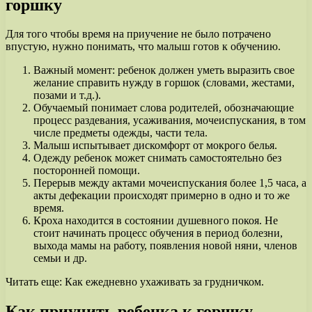
горшку
Для того чтобы время на приучение не было потрачено
впустую, нужно понимать, что малыш готов к обучению.
Важный момент: ребенок должен уметь выразить свое
желание справить нужду в горшок (словами, жестами,
позами и т.д.).
Обучаемый понимает слова родителей, обозначающие
процесс раздевания, усаживания, мочеиспускания, в том
числе предметы одежды, части тела.
Малыш испытывает дискомфорт от мокрого белья.
Одежду ребенок может снимать самостоятельно без
посторонней помощи.
Перерыв между актами мочеиспускания более 1,5 часа, а
акты дефекации происходят примерно в одно и то же
время.
Кроха находится в состоянии душевного покоя. Не
стоит начинать процесс обучения в период болезни,
выхода мамы на работу, появления новой няни, членов
семьи и др.
Читать еще:
Как ежедневно ухаживать за грудничком.
Как приучить ребенка к горшку