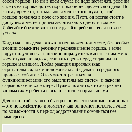
собой горшок. Но ни в коем случае не надо заставлять ребенка
сидеть на горшке до тех пор, пока он не сделает свои дела. Но
к тому времени, как малыш захочет этого, нужно, чтобы
горшок появился в поле его зрения. Пусть он всегда стоит в
доступном месте, причем желательно в одном и том же.
Избегайте брезгливости и не ругайте ребенка, если он «не
успел».
Когда малыш сделал что-то в неположенном месте, без особых
эмоций объясните ребенку предназначение горшка, а если
вдруг получилось – спокойно порадуйтесь вместе с ним.Ни в
коем случае не надо «устаивать сцен» перед сидящим на
горшке малышом. Любая реакция взрослых (как
отрицательная, так и положительная) сделает из рядового
процесса событие. Это может отразиться на
функционировании его выделительных систем, и даже на
формировании характера. Нужно помнить, что до трех лет
«промахи» у ребенка считают вполне нормальными.
Для того чтобы малыш быстрее понял, что мокрые штанишки
– это не комфортно, к моменту, как он начнет ползать, лучше
по возможности в период бодрствования обходиться без
памперсов.