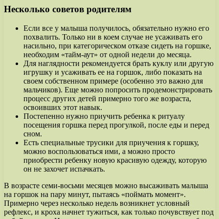
Несколько советов родителям
Если все у малыша получилось, обязательно нужно его
похвалить. Только ни в коем случае не усаживать его
насильно, при категорическом отказе сидеть на горшке,
необходим «тайм-аут» от одной недели до месяца.
Для наглядности рекомендуется брать куклу или другую
игрушку и усаживать ее на горшок, либо показать на
своем собственном примере (особенно это важно для
мальчиков). Еще можно попросить продемонстрировать
процесс других детей примерно того же возраста,
освоивших этот навык.
Постепенно нужно приучить ребенка к ритуалу
посещения горшка перед прогулкой, после еды и перед
сном.
Есть специальные трусики для приучения к горшку,
можно воспользоваться ими, а можно просто
приобрести ребенку новую красивую одежду, которую
он не захочет испачкать.
В возрасте семи-восьми месяцев можно высаживать малыша
на горшок на пару минут, пытаясь «поймать момент».
Примерно через несколько недель возникнет условный
рефлекс, и кроха начнет тужиться, как только почувствует под