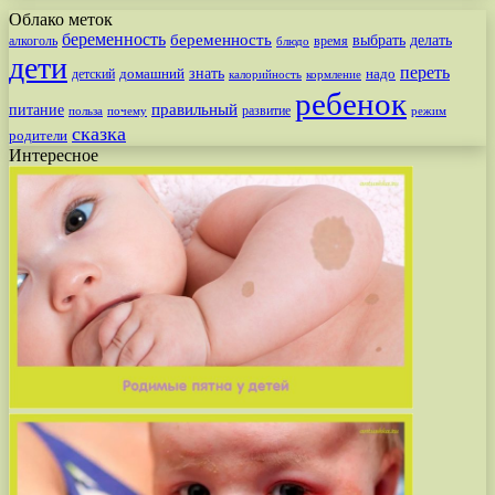
Облако меток
беременность
беременность
выбрать
делать
алкоголь
время
блюдо
дети
переть
знать
надо
детский
домашний
калорийность
кормление
ребенок
питание
правильный
развитие
польза
почему
режим
сказка
родители
Интересное