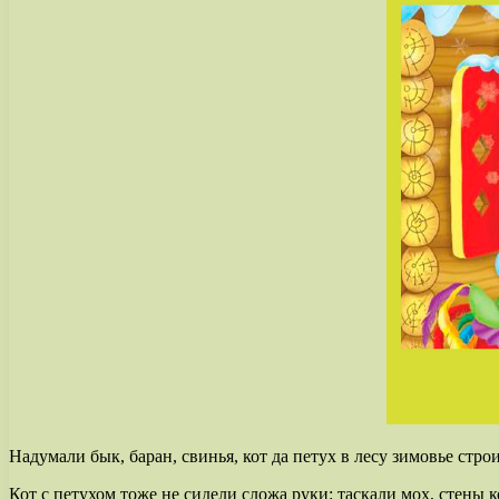
Надумали бык, баран, свинья, кот да петух в лесу зимовье строи
Кот с петухом тоже не сидели сложа руки: таскали мох, стены