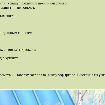
тили, крышу покрыли и зажили счастливо.
о, живут — не горюют.
там жить.
н страшным голосом:
к, а свинья захрюкала:
едю кричит:
сматый. Наверху захлопало, внизу зафыркало. Выскочил из угла