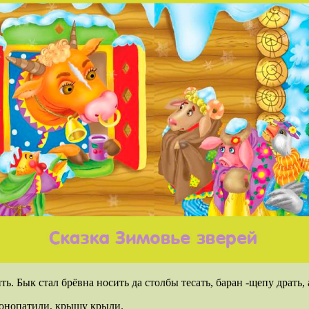
ть. Бык стал брёвна носить да столбы тесать, баран -щепу драть,
 конопатили, крышу крыли.