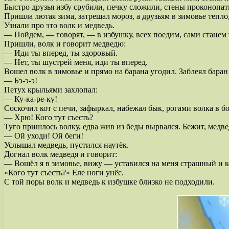
Быстро друзья избу срубили, печку сложили, стены проконопа
Пришла лютая зима, затрещал мороз, а друзьям в зимовье тепл
Узнали про это волк и медведь.
— Пойдем, — говорят, — в избушку, всех поедим, сами станем 
Пришли, волк и говорит медведю:
— Иди ты вперед, ты здоровый.
— Нет, ты шустрей меня, иди ты вперед.
Вошел волк в зимовье и прямо на барана угодил. Заблеял бара
— Бэ-э-э!
Петух крыльями захлопал:
— Ку-ка-ре-ку!
Соскочил кот с печи, зафыркал, набежал бык, рогами волка в бо
— Хрю! Кого тут съесть?
Туго пришлось волку, едва жив из беды вырвался. Бежит, медв
— Ой уходи! Ой беги!
Услышал медведь, пустился наутёк.
Догнал волк медведя и говорит:
— Вошёл я в зимовье, вижу — уставился на меня страшный и ко
«Кого тут съесть?» Еле ноги унёс.
С той поры волк и медведь к избушке близко не подходили.