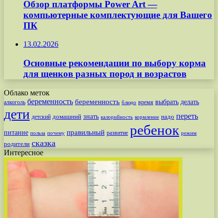
Обзор платформы Power Art —
компьютерные комплектующие для Вашего
ПК
13.02.2026
Основные рекомендации по выбору корма
для щенков разных пород и возрастов
Облако меток
беременность
беременность
выбрать
делать
алкоголь
время
блюдо
дети
переть
знать
надо
детский
домашний
калорийность
кормление
ребенок
питание
правильный
развитие
польза
почему
режим
сказка
родители
Интересное