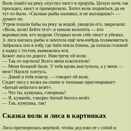
Волк пошёл на реку, опустил хвост в прорубь. Целую ночь так
просидел, хвост и приморозило. Хотел волк подняться, да не
тут-то было. «Сколько рыбы наловил, и не вытащишь!» —
думает он.
Утром пошли бабы на реку за водой, увидели его, закричали:
«Волк, волк! Бейте его!» и начали колотить — кто
коромыслом, кто ведром. Оторвал волк себе хвост и убежал.
А лиса наелась рыбы и захотела ещё чем-нибудь полакомиться.
Забралась она в избу, где баба пекла блины, да попала головой
в кадку с тестом, вымазалась вся.
Бежит лиса по дороге. Навстречу ей волк:
— Так-то научила! Всего меня исколотили!
— Меня больней били. У тебя кровь выступила, а у меня —
мозг! Насилу плетусь.
— Давай я тебя повезу, — говорит ей волк.
Сидит лиса у волка на спине и тихонько приговаривает:
«Битый небитого везёт».
— Что ты, кумушка, говоришь?
— Я, куманёк, говорю: битый битого везёт.
— Так, кумушка, так!
Сказка волк и лиса в картинках
Лиса притворилась мертвой, чтобы дед взял ее с собой и