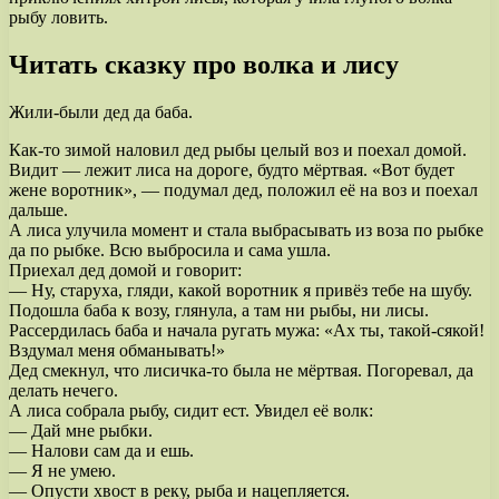
рыбу ловить.
Читать сказку про волка и лису
Жили-были дед да баба.
Как-то зимой наловил дед рыбы целый воз и поехал домой.
Видит — лежит лиса на дороге, будто мёртвая. «Вот будет
жене воротник», — подумал дед, положил её на воз и поехал
дальше.
А лиса улучила момент и стала выбрасывать из воза по рыбке
да по рыбке. Всю выбросила и сама ушла.
Приехал дед домой и говорит:
— Ну, старуха, гляди, какой воротник я привёз тебе на шубу.
Подошла баба к возу, глянула, а там ни рыбы, ни лисы.
Рассердилась баба и начала ругать мужа: «Ах ты, такой-сякой!
Вздумал меня обманывать!»
Дед смекнул, что лисичка-то была не мёртвая. Погоревал, да
делать нечего.
А лиса собрала рыбу, сидит ест. Увидел её волк:
— Дай мне рыбки.
— Налови сам да и ешь.
— Я не умею.
— Опусти хвост в реку, рыба и нацепляется.