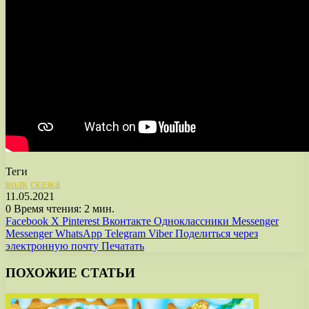
Теги
волк
сказка
11.05.2021
0
Время чтения: 2 мин.
Facebook
X
Pinterest
Вконтакте
Одноклассники
Messenger
Messenger
WhatsApp
Telegram
Viber
Поделиться через
электронную почту
Печатать
ПОХОЖИЕ СТАТЬИ