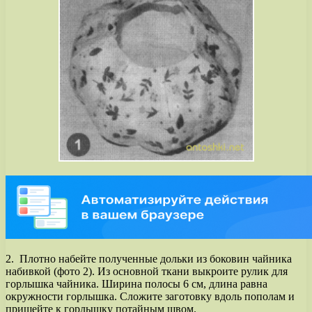
2. Плотно набейте полученные дольки из боковин чайника
набивкой (фото 2). Из основной ткани выкроите рулик для
горлышка чайника. Ширина полосы 6 см, длина равна
окружности горлышка. Сложите заготовку вдоль пополам и
пришейте к горлышку потайным швом.