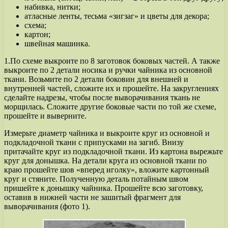
набивка, нитки;
атласные ленты, тесьма «зигзаг» и цветы для декора;
схема;
картон;
швейная машинка.
1.По схеме выкроите по 8 заготовок боковых частей. А также
выкроите по 2 детали носика и ручки чайника из основной
ткани. Возьмите по 2 детали боковин для внешней и
внутренней частей, сложите их и прошейте. На закруглениях
сделайте надрезы, чтобы после выворачивания ткань не
морщилась. Сложите другие боковые части по той же схеме,
прошейте и выверните.
Измерьте диаметр чайника и выкроите круг из основной и
подкладочной ткани с припусками на загиб. Внизу
притачайте круг из подкладочной ткани. Из картона вырежьте
круг для донышка. На детали круга из основной ткани по
краю прошейте шов «вперед иголку», вложите картонный
круг и стяните. Полученную деталь потайным швом
пришейте к донышку чайника. Прошейте всю заготовку,
оставив в нижней части не зашитый фрагмент для
выворачивания (фото 1).