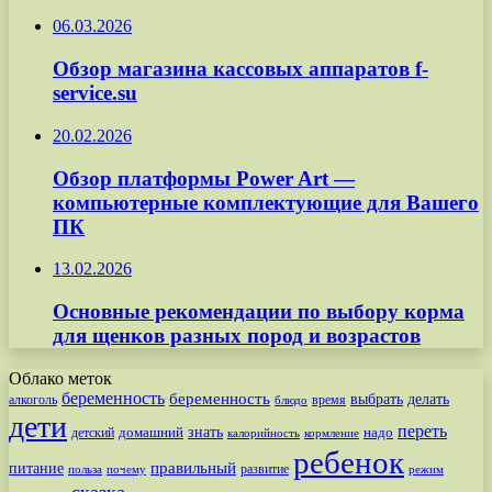
06.03.2026
Обзор магазина кассовых аппаратов f-
service.su
20.02.2026
Обзор платформы Power Art —
компьютерные комплектующие для Вашего
ПК
13.02.2026
Основные рекомендации по выбору корма
для щенков разных пород и возрастов
Облако меток
беременность
беременность
выбрать
делать
алкоголь
время
блюдо
дети
переть
знать
надо
детский
домашний
калорийность
кормление
ребенок
питание
правильный
развитие
польза
почему
режим
сказка