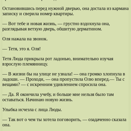
Остановившись перед нужной дверью, она достала из кармана
записку и сверила номер квартиры.
— Вот тебе и новая жизнь, — грустно вздохнула она,
разглядывая ветхую дверь, обшитую дерматином.
Оля нажала на звонок.
— Тетя, это я. Оля!
Тетя Люда прикрыла рот ладонью, внимательно изучая
взрослую племянницу.
— В жизни бы на улице не узнала! — она громко хлопнула в
ладоши. — Проходи, — она пропустила Олю вперед.— Ты с
вещами? — с искренним удивлением спросила она.
— Да. Я окончила учебу, и больше мне нельзя было там
оставаться. Начинаю новую жизнь.
Улыбка исчезла с лица Люды.
— Так вот о чем ты хотела поговорить, — озадаченно сказала
она.