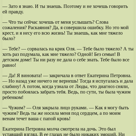
— Зато я знаю. И ты знаешь. Поэтому и не хочешь говорить
ей правду.
— Что ты сейчас хочешь от меня услышать? Слова
сожаления? Раскаяния? Да, я совершила ошибку. Но это мой
крест, и я несу его всю жизнь! Ты знаешь, как мне тяжело
было?
— Тебе? — сорвалась на крик Оля. — Тебе было тяжело? А ты
хоть раз подумала, как мне тяжело? Одной! Без семьи! В
детском доме! Ты ни разу не дала о себе знать. Тебе было все
равно!
— Да! Я виновата! — закричала в ответ Екатерина Петровна.
— Но назад уже ничего не вернешь! Тогда я испугалась и дала
слабину! А потом, когда узнала от Люды, что диагноз сняли,
просто побоялась забрать тебя. Ведь, по сути, ты была чужим
ребенком!
— Чужим? — Оля закрыла лицо руками. — Как я могу быть
чужим? Ведь ты же носила меня под сердцем, а по моим
венам течет ваша с папой кровь!
Екатерина Петровна молча смотрела на дочь. Это был
уставший взгляд. В ее глазах не было никаких эмоций. Ни