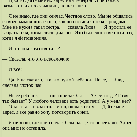
— Просто дайте мне их адрес или телефон. Я пыталась
разыскать их по фа-мидии, но не нашла.
— Я не знаю, где они сейчас. Честное слово. Мы не общались
с твоей мамой после того, как она оставила тебя в роддоме.
Мне не нужна такая сестра, — сказала Люда. — Я просила ее
забрать тебя, когда сняли диагноз. Это был единственный раз,
когда я ей позвонила.
— И что она вам ответила?
— Сказала, что это невозможно.
— И все?
— Да. Еще сказала, что это чужой ребенок. Не ее, — Люда
сделала глоток чая.
— Не ее ребенок… — повторила Оля. — А чей тогда? Разве
так бывает? У любого человека есть родители! А у меня нет?
— Она встала из-за стола и подошла к окну. — Дайте мне
адрес, я все равно хочу поговорить с ней.
— Я не знаю, где они сейчас. Слышала, что переехали. Адрес
она мне не оставила.