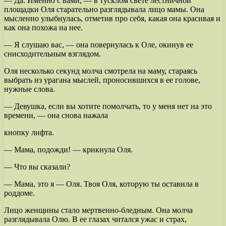
— Да. Именно с вами, — в тусклом свете лестничной
площадки Оля старательно разглядывала лицо мамы. Она
мысленно улыбнулась, отметив про себя, какая она красивая и
как она похожа на нее.
— Я слушаю вас, — она повернулась к Оле, окинув ее
снисходительным взглядом.
Оля несколько секунд молча смотрела на маму, стараясь
выбрать из урагана мыслей, проносившихся в ее голове,
нужные слова.
— Девушка, если вы хотите помолчать, то у меня нет на это
времени, — она снова нажала
кнопку лифта.
— Мама, подожди! — крикнула Оля.
— Что вы сказали?
— Мама, это я — Оля. Твоя Оля, которую ты оставила в
роддоме.
Лицо женщины стало мертвенно-бледным. Она молча
разглядывала Олю. В ее глазах читался ужас и страх,