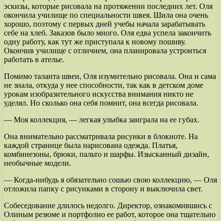
эскизы, которые рисовала на протяжении последних лет. Оля
окончила училище по специальности швея. Шила она очень
хорошо, поэтому с первых дней учебы начала зарабатывать
себе на хлеб. Заказов было много. Оля едва успела закончить
одну работу, как тут же приступала к новому пошиву.
Окончив училище с отличием, она планировала устроиться
работать в ателье.
Помимо таланта швеи, Оля изумительно рисовала. Она и сама
не знала, откуда у нее способности, так как в детском доме
урокам изобразительного искусства внимания никто не
уделял. Но сколько она себя помнит, она всегда рисовала.
— Моя коллекция, — легкая улыбка заиграла на ее губах.
Она внимательно рассматривала рисунки в блокноте. На
каждой странице была нарисована одежда. Платья,
комбинезоны, брюки, пальто и шарфы. Изысканный дизайн,
необычные модели.
— Когда-нибудь я обязательно сошью свою коллекцию, — Оля
отложила папку с рисунками в сторону и выключила свет.
Собеседование длилось недолго. Директор, ознакомившись с
Олиным резюме и портфолио ее работ, которое она тщательно