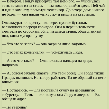
— Вечером. Пойду приберусь там немного, — улыбнулась
тетя, вставая из-за стола. — Ты пока оставайся здесь. Пей чай
и иди в комнату, посмотри телевизор. До вечера дома никого
не будет, — она накинула куртку и вышла из квартиры.
Оля аккуратно переступила через пустые бутылки,
валяющиеся посреди коридора. Она в нерешительности
смотрела по сторонам: облупившиеся стены, обшарпанный
пол, кипы мусора в углу.
— Что это за запах? — она закрыла лицо ладонью.
— Это запах коммуналки, — усмехнулась Люда.
— А это что такое? — Оля показала пальцем на дверь
напротив.
— А, совсем забыла сказать! Это твой сосед. Он вроде тихий.
Правда, выпивает. На заводе работает. Ты не обращай на него
внимания.
— Постараюсь, — Оля поставила сумку на деревянную
табуретку. — Тетя, — окликнула она Люду в дверях. — Вы
обещали адрес.
—Ты уверена?