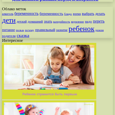
Облако меток
беременность
беременность
выбрать
делать
алкоголь
время
блюдо
дети
переть
знать
надо
детский
домашний
калорийность
кормление
ребенок
питание
правильный
развитие
польза
почему
режим
сказка
родители
Интересное