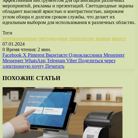
эффективным инструментом для организации различных
мероприятий, рекламы и презентаций. Светодиодные экраны
обладают высокой яркостью и контрастностью, широким
углом обзора и долгим сроком службы, что делает их
идеальным выбором для использования в различных областях.
Теги
инновационные
светодиодные
технологии
экраны
яркого
07.01.2024
0
Время чтения: 2 мин.
Facebook
X
Pinterest
Вконтакте
Одноклассники
Messenger
Messenger
WhatsApp
Telegram
Viber
Поделиться через
электронную почту
Печатать
ПОХОЖИЕ СТАТЬИ