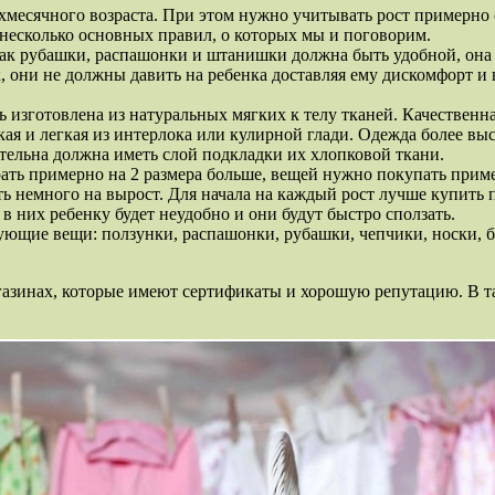
месячного возраста. При этом нужно учитывать рост примерно от
несколько основных правил, о которых мы и поговорим.
как рубашки, распашонки и штанишки должна быть удобной, она д
к, они не должны давить на ребенка доставляя ему дискомфор
 изготовлена из натуральных мягких к телу тканей. Качественн
кая и легкая из интерлока или кулирной глади. Одежда более вы
ательна должна иметь слой подкладки их хлопковой ткани.
рать примерно на 2 размера больше, вещей нужно покупать прим
ь немного на вырост. Для начала на каждый рост лучше купить 
 них ребенку будет неудобно и они будут быстро сползать.
ющие вещи: ползунки, распашонки, рубашки, чепчики, носки, б
азинах, которые имеют сертификаты и хорошую репутацию. В та