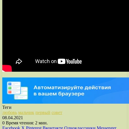
Теги
любовь
мальчик
первый
совет
08.04.2021
0
Время чтения: 2 мин.
Facebook
X
Pinterest
Вконтакте
Одноклассники
Messenger