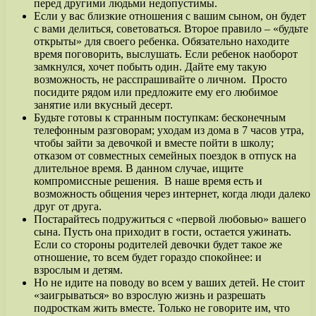
перед другими людьми недопустимы.
Если у вас близкие отношения с вашим сыном, он будет
с вами делиться, советоваться. Второе правило – «будьте
открыты» для своего ребенка. Обязательно находите
время поговорить, выслушать. Если ребенок наоборот
замкнулся, хочет побыть один. Дайте ему такую
возможность, не расспрашивайте о личном. Просто
посидите рядом или предложите ему его любимое
занятие или вкусный десерт.
Будьте готовы к странным поступкам: бесконечным
телефонным разговорам; уходам из дома в 7 часов утра,
чтобы зайти за девочкой и вместе пойти в школу;
отказом от совместных семейных поездок в отпуск на
длительное время. В данном случае, ищите
компромиссные решения. В наше время есть и
возможность общения через интернет, когда люди далеко
друг от друга.
Постарайтесь подружиться с «первой любовью» вашего
сына. Пусть она приходит в гости, остается ужинать.
Если со стороны родителей девочки будет такое же
отношение, то всем будет гораздо спокойнее: и
взрослым и детям.
Но не идите на поводу во всем у ваших детей. Не стоит
«заигрываться» во взрослую жизнь и разрешать
подросткам жить вместе. Только не говорите им, что