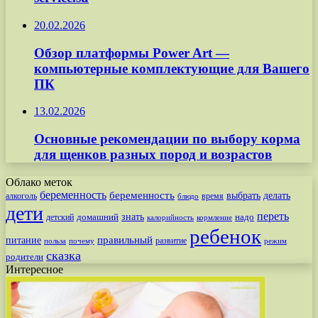
20.02.2026
Обзор платформы Power Art —
компьютерные комплектующие для Вашего
ПК
13.02.2026
Основные рекомендации по выбору корма
для щенков разных пород и возрастов
Облако меток
беременность
беременность
выбрать
делать
алкоголь
время
блюдо
дети
переть
знать
надо
детский
домашний
калорийность
кормление
ребенок
питание
правильный
развитие
польза
почему
режим
сказка
родители
Интересное