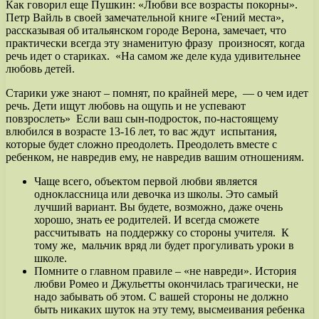
Как говорил еще Пушкин: «Любви все возрасты покорны».
Петр Вайль в своей замечательной книге «Гений места»,
рассказывая об итальянском городе Верона, замечает, что
практически всегда эту знаменитую фразу произносят, когда
речь идет о стариках. «На самом же деле куда удивительнее
любовь детей.
Старики уже знают – помнят, по крайней мере, — о чем идет
речь. Дети ищут любовь на ощупь и не успевают
повзрослеть» Если ваш сын-подросток, по-настоящему
влюбился в возрасте 13-16 лет, то вас ждут испытания,
которые будет сложно преодолеть. Преодолеть вместе с
ребенком, не навредив ему, не навредив вашим отношениям.
Чаще всего, объектом первой любви является
одноклассница или девочка из школы. Это самый
лучший вариант. Вы будете, возможно, даже очень
хорошо, знать ее родителей. И всегда сможете
рассчитывать на поддержку со стороны учителя. К
тому же, мальчик вряд ли будет прогуливать уроки в
школе.
Помните о главном правиле – «не навреди». История
любви Ромео и Джульетты окончилась трагически, не
надо забывать об этом. С вашей стороны не должно
быть никаких шуток на эту тему, высмеивания ребенка