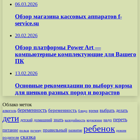
06.03.2026
Обзор магазина кассовых аппаратов f-
service.su
20.02.2026
Обзор платформы Power Art —
компьютерные комплектующие для Вашего
ПК
13.02.2026
Основные рекомендации по выбору корма
для щенков разных пород и возрастов
Облако меток
беременность
беременность
выбрать
делать
алкоголь
время
блюдо
дети
переть
знать
надо
детский
домашний
калорийность
кормление
ребенок
питание
правильный
развитие
польза
почему
режим
сказка
родители