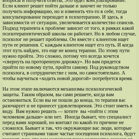
вопросы и получить ответы, Это будет консультирование.
Если клиент решит пойти дальше и захочет не только
получить информацию, но и изменить что-то в себе, тогда
консультирование переходит в психотерапию. И здесь, в
зависимости от ситуации, увеличивается количество сеансов.
Подход терапевта к проблеме зависит от того, в рамках какой
психотерапевтической школы он работает. Но в любом случае,
психолог не решает проблемы. Он вместе с клиентом ищет
пути ее решения. С каждым клиентом ищет его путь. И когда
этот путь найден, это еще не конец терапии. По этому пути
нужно пройти. Это сложно, потому что всегда хочется
«свернуть на проторенную дорожку». Но вам придется
пройти по новому пути, пройти самому. Под руководством
психолога, в сотрудничестве с ним, но самостоятельно. А
чтобы научиться «ходить новой дорогой» потребуется время.
На этом этапе включаются механизмы психологической
защиты. Таким образом, вы сами решаете, когда вам
остановиться. Если вы не пошли до конца, то терапия вас
разочарует и не принесет удовлетворения. Это стоит иметь в
виду. Вам нужно решить — хотите вы «пойти с этим
человеком дальше» или нет. Иногда бывает, что специалист
перед вами хороший, но контакт по какой-то причине не
сложился. Бывает и так, что окружающие вас люди, которые
считают странными такие частые посещения психолога, будут