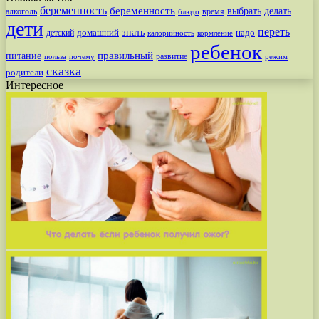
беременность
беременность
выбрать
делать
алкоголь
время
блюдо
дети
переть
знать
надо
детский
домашний
калорийность
кормление
ребенок
питание
правильный
развитие
польза
почему
режим
сказка
родители
Интересное