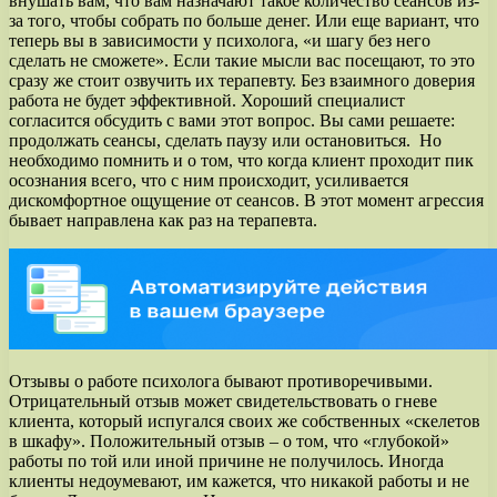
внушать вам, что вам назначают такое количество сеансов из-
за того, чтобы собрать по больше денег. Или еще вариант, что
теперь вы в зависимости у психолога, «и шагу без него
сделать не сможете». Если такие мысли вас посещают, то это
сразу же стоит озвучить их терапевту. Без взаимного доверия
работа не будет эффективной. Хороший специалист
согласится обсудить с вами этот вопрос. Вы сами решаете:
продолжать сеансы, сделать паузу или остановиться. Но
необходимо помнить и о том, что когда клиент проходит пик
осознания всего, что с ним происходит, усиливается
дискомфортное ощущение от сеансов. В этот момент агрессия
бывает направлена как раз на терапевта.
Отзывы о работе психолога бывают противоречивыми.
Отрицательный отзыв может свидетельствовать о гневе
клиента, который испугался своих же собственных «скелетов
в шкафу». Положительный отзыв – о том, что «глубокой»
работы по той или иной причине не получилось. Иногда
клиенты недоумевают, им кажется, что никакой работы и не