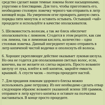
средство сделает ваши темные локоны более насыщенными,
упругими и блестящими. Для того, чтобы приготовить его,
необходимо столовую ложечку черного чая отправить в литр
кипящей воды. На умеренном огне проварить данную смесь
порядка пяти минуток и оставить остывать. Остывший «чай»
процедите и используйте в качестве ополаскивателя.
5. Шелковистость волосам, а так же блеск обеспечит
ополаскиватель с лимоном. Сгодится в этом рецепте, как сам
сок лимона, так и лимонная кислота, количество – одна
столовая ложечка. Данный ингредиент нужно отправить в
литр кипяченой чистой водички и ополоснуть ей волосы.
6. Хорошее укрепляющее действие оказывает луковая шелуха.
Но она не годится для ополаскивания светлых волос, если,
конечно, вы не желаете их слегка окрасить. Просто возьмите
шелуху от лука, влейте к ней кипяток, закройте емкость
крышкой. А спустя часик – полтора процедите настой.
7. Для придания локонам здорового блеска можно
использовать даже петрушку. Из нее необходимо сделать отвар
следующим образом: возьмите указанной зелени 100 граммов,
отправьте в литр крутого кипятка и оставьте на полчасика
настаиваться. В конце просто процедите.