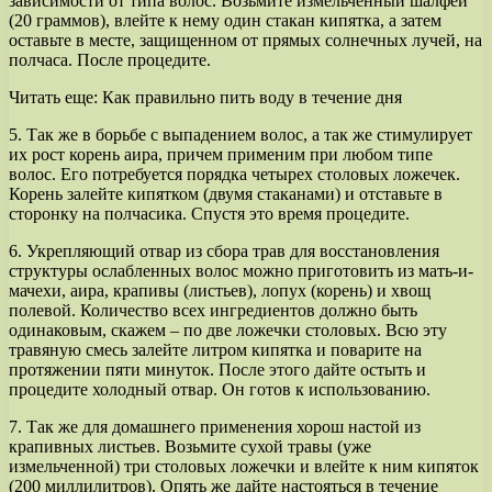
зависимости от типа волос. Возьмите измельченный шалфей
(20 граммов), влейте к нему один стакан кипятка, а затем
оставьте в месте, защищенном от прямых солнечных лучей, на
полчаса. После процедите.
Читать еще:
Как правильно пить воду в течение дня
5. Так же в борьбе с выпадением волос, а так же стимулирует
их рост корень аира, причем применим при любом типе
волос. Его потребуется порядка четырех столовых ложечек.
Корень залейте кипятком (двумя стаканами) и отставьте в
сторонку на полчасика. Спустя это время процедите.
6. Укрепляющий отвар из сбора трав для восстановления
структуры ослабленных волос можно приготовить из мать-и-
мачехи, аира, крапивы (листьев), лопух (корень) и хвощ
полевой. Количество всех ингредиентов должно быть
одинаковым, скажем – по две ложечки столовых. Всю эту
травяную смесь залейте литром кипятка и поварите на
протяжении пяти минуток. После этого дайте остыть и
процедите холодный отвар. Он готов к использованию.
7. Так же для домашнего применения хорош настой из
крапивных листьев. Возьмите сухой травы (уже
измельченной) три столовых ложечки и влейте к ним кипяток
(200 миллилитров). Опять же дайте настояться в течение