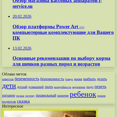
Обзор магазина кассовых аппаратов f-
service.su
20.02.2026
Обзор платформы Power Art —
компьютерные комплектующие для Вашего
ПК
13.02.2026
Основные рекомендации по выбору корма
для щенков разных пород и возрастов
Облако меток
беременность
беременность
выбрать
делать
алкоголь
время
блюдо
дети
переть
знать
надо
детский
домашний
калорийность
кормление
ребенок
питание
правильный
развитие
польза
почему
режим
сказка
родители
Интересное