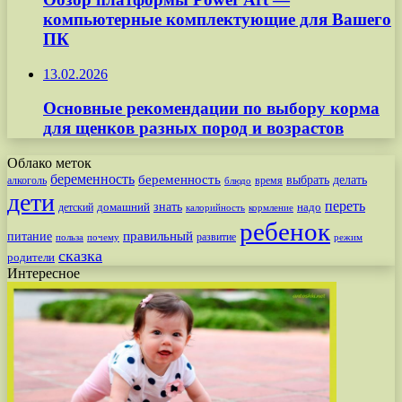
компьютерные комплектующие для Вашего
ПК
13.02.2026
Основные рекомендации по выбору корма
для щенков разных пород и возрастов
Облако меток
беременность
беременность
выбрать
делать
алкоголь
время
блюдо
дети
переть
знать
надо
детский
домашний
калорийность
кормление
ребенок
питание
правильный
развитие
польза
почему
режим
сказка
родители
Интересное