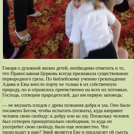
Говоря о духовной жизни детей, необходимо отметить и то,
что Православная Церковь всегда признавала существование
первородного греха. По библейскому учению грехопадение
Адама и Евы внесло порчу не только в их собственную
природу, но и от­разилось преемственно на всех их потомках.
Господь, сотворив прародителей, дал им первую заповедь:
— не вкушать плодов с древа познания добра и зла. Оно было
посажено Богом, чтобы испытать (познать), куда направит
человек свою свободу: к добру или ко злу. Поскольку человек
был сотворен принципиально свободным, то куда он
употребит свою свободу, было еще неизвестно. Что
происходит в раю? Змий является Еве и предлагает ей съесть