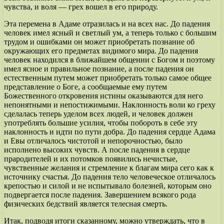
чувства, и воля — грех вошел в его природу.
Эта перемена в Адаме отразилась и на всех нас. До падения
человек имел ясный и светлый ум, а теперь только с большим
трудом и ошибками он может приобретать познание об
окружающих его предметах видимого мира. До падения
человек находился в ближайшем общении с Богом и поэтому
имел ясное и правильное познание, а после падения он
естественным путем может приобретать только самое общее
представление о Боге, а сообщаемые ему путем
Божественного откровения истины оказываются для него
непонятными и непостижимыми. Наклонность воли ко греху
сделалась теперь уделом всех людей, и человек должен
употреблять большие усилия, чтобы побороть в себе эту
наклонность и идти по пути добра. До падения сердце Адама
и Евы отличалось чистотой и непорочностью, было
исполнено высоких чувств. А после падения в сердце
прародителей и их потомков появились нечистые,
чувственные желания и стремление к благам мира сего как к
источнику счастья. До падения тело человеческое отличалось
крепостью и силой и не испытывало болезней, которым оно
подвергается после падения. Завершением всякого рода
физических бедствий является телесная смерть.
Итак, подводя итоги сказанному, можно утверждать, что в