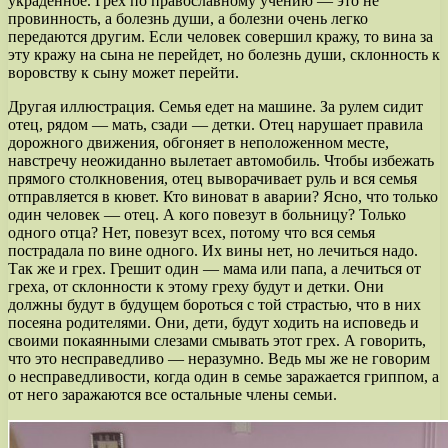
украденное. Грех по православному учению — это не
провинность, а болезнь души, а болезни очень легко
передаются другим. Если человек совершил кражу, то вина за
эту кражу на сына не перейдет, но болезнь души, склонность к
воровству к сыну может перейти.
Другая иллюстрация. Семья едет на машине. За рулем сидит
отец, рядом — мать, сзади — детки. Отец нарушает правила
дорожного движения, обгоняет в неположенном месте,
навстречу неожиданно вылетает автомобиль. Чтобы избежать
прямого столкновения, отец выворачивает руль и вся семья
отправляется в кювет. Кто виноват в аварии? Ясно, что только
один человек — отец. А кого повезут в больницу? Только
одного отца? Нет, повезут всех, потому что вся семья
пострадала по вине одного. Их вины нет, но лечиться надо.
Так же и грех. Грешит один — мама или папа, а лечиться от
греха, от склонности к этому греху будут и детки. Они
должны будут в будущем бороться с той страстью, что в них
посеяна родителями. Они, дети, будут ходить на исповедь и
своими покаянными слезами смывать этот грех. А говорить,
что это несправедливо — неразумно. Ведь мы же не говорим
о несправедливости, когда один в семье заражается гриппом, а
от него заражаются все остальные члены семьи.