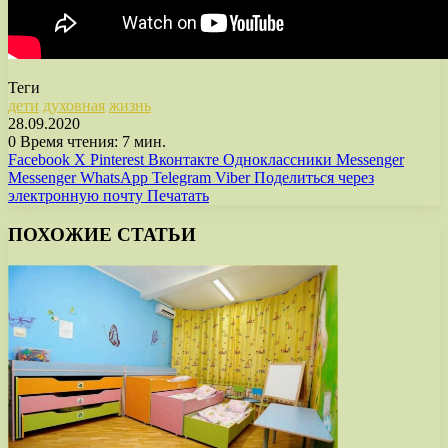
Теги
дети
духовная
жизнь
28.09.2020
0
Время чтения: 7 мин.
Facebook
X
Pinterest
Вконтакте
Одноклассники
Messenger
Messenger
WhatsApp
Telegram
Viber
Поделиться через
электронную почту
Печатать
ПОХОЖИЕ СТАТЬИ