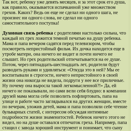
Так вот, ребенку уже девять месяцев, и за этот срок его душа,
как правило, оказывается испачканной уже множеством
грехов. Каких? Ведь он еще не сделал ни одного шага, не
произнес ни одного слова, не сделал ни одного
самостоятельного поступка!
Духовная связь ребенка
с родителями настолько сильна, что
каждый их грех ложится темной печатью на душу ребенка.
Мама и папа вечером садятся перед телевизором, чтобы
посмотреть непристойный фильм. Их дочка находится еще в
утробе матери, она ничего не видит и почти ничего не
слышит. Но грех родительский отпечатывается на ее душе.
Потом, через пятнадцать-шестнадцать лет, родители будут
разводить руками и удивляться: «Откуда это в ней? Мы ее
воспитывали в строгости, ничего непристойного в своей
жизни она никогда не видела, подруги у нее все приличные.
Ну почему она выросла такой легкомысленной?!» Да, ей
ничего не показывали, но сами вели себя блудно: в компании
друзей мама могла себе позволить пофлиртовать, папа на
улице и работе часто заглядывался на других женщин, вместе
по вечерам, уложив детей, мама и папа позволяли себе чтение
бульварных статей, с интересом обсуждая интимные
подробности жизни знаменитостей. Ребенок ничего этого не
видел, но на душе оставался отпечаток греха. Например, папа
стащил с завода хороший инструмент и понимает, что сыну