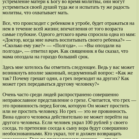
устремление матери к Богу во время молитвы, они могут
устремиться своей душой туда же и испытать ту же радость
молитвы, что охватывает мать.
Все, что происходит с ребенком в утробе, будет отражаться на
нем в течение всей жизни; впечатления от того возраста
самые глубокие. Одного детского врача спросила одна из мам:
«Доктор, когда мне начать воспитывать своего ребенка?» —
«Сколько ему уже?» — «Полгода». — «Вы опоздали на
полгода», — ответил врач. Как священник я бы сказал, что
мама опоздала на гораздо больший срок.
Здесь мне хотелось бы отметить следующее. Ведь у вас может
возникнуть вполне законный, недоуменный вопрос: «Как же
так? Почему грешат одни, а грех переходит на других? Как
может грех передаваться другому человеку?»
Очень часто среди людей распространено совершенно
неправославное представление о грехе. Считается, что грех —
это провинность перед Богом, которую Он может простить
или не простить человеку. Но грех — это не провинность.
Вина одного человека действительно не может перейти на
другого человека. Если человек украл 100 рублей у своего
соседа, то претензии соседа к сыну вора будут совершенно
необоснованными. Кто украл, тот и должен возвращать