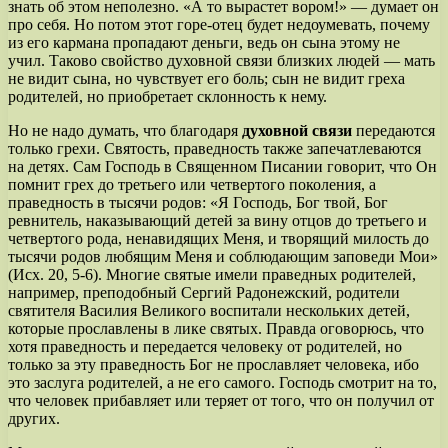
знать об этом неполезно. «А то вырастет вором!» — думает он
про себя. Но потом этот горе-отец будет недоумевать, почему
из его кармана пропадают деньги, ведь он сына этому не
учил. Таково свойство духовной связи близких людей — мать
не видит сына, но чувствует его боль; сын не видит греха
родителей, но приобретает склонность к нему.
Но не надо думать, что благодаря
духовной связи
передаются
только грехи. Святость, праведность также запечатлеваются
на детях. Сам Господь в Священном Писании говорит, что Он
помнит грех до третьего или четвертого поколения, а
праведность в тысячи родов: «Я Господь, Бог твой, Бог
ревнитель, наказывающий детей за вину отцов до третьего и
четвертого рода, ненавидящих Меня, и творящий милость до
тысячи родов любящим Меня и соблюдающим заповеди Мои»
(Исх. 20, 5-6). Многие святые имели праведных родителей,
например, преподобный Сергий Радонежский, родители
святителя Василия Великого воспитали нескольких детей,
которые прославлены в лике святых. Правда оговорюсь, что
хотя праведность и передается человеку от родителей, но
только за эту праведность Бог не прославляет человека, ибо
это заслуга родителей, а не его самого. Господь смотрит на то,
что человек прибавляет или теряет от того, что он получил от
других.