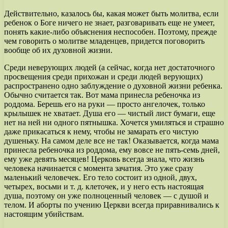
Действительно, казалось бы, какая может быть молитва, если
ребенок о Боге ничего не знает, разговаривать еще не умеет,
понять какие-либо объяснения неспособен. Поэтому, прежде
чем говорить о молитве младенцев, придется поговорить
вообще об их духовной жизни.
Среди неверующих людей (а сейчас, когда нет достаточного
просвещения среди прихожан и среди людей верующих)
распространено одно заблуждение о духовной жизни ребенка.
Обычно считается так. Вот мама принесла ребеночка из
роддома. Берешь его на руки — просто ангелочек, только
крылышек не хватает. Душа его — чистый лист бумаги, еще
нет на ней ни одного пятнышка. Хочется умиляться и страшно
даже прикасаться к нему, чтобы не замарать его чистую
душеньку. На самом деле все не так! Оказывается, когда мама
принесла ребеночка из роддома, ему вовсе не пять-семь дней,
ему уже девять месяцев! Церковь всегда знала, что жизнь
человека начинается с момента зачатия. Это уже сразу
маленький человечек. Его тело состоит из одной, двух,
четырех, восьми и т. д. клеточек, и у него есть настоящая
душа, поэтому он уже полноценный человек — с душой и
телом. И аборты по учению Церкви всегда приравнивались к
настоящим убийствам.