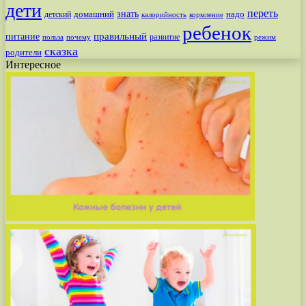
дети
переть
знать
надо
детский
домашний
калорийность
кормление
ребенок
питание
правильный
развитие
польза
почему
режим
сказка
родители
Интересное