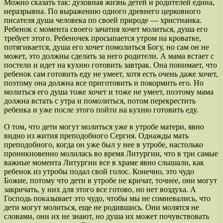
Можно сказать так: духовная жизнь детей и родителей едина,
неразрывна. По выражению одного древнего церковного
писателя душа человека по своей природе — христианка.
Ребенок с момента своего зачатия хочет молиться, душа его
требует этого. Ребеночек просыпается утром на кроватке,
потягивается, душа его хочет помолиться Богу, но сам он не
может, это должны сделать за него родители. А мама встает с
постели и идет на кухню готовить завтрак. Она понимает, что
ребенок сам готовить еду не умеет, хотя есть очень даже хочет,
поэтому она должна все приготовить и покормить его. Но
молиться его душа тоже хочет и тоже не умеет, поэтому мама
должна встать с утра и помолиться, потом перекрестить
ребенка и уже после этого пойти на кухню готовить еду.
О том, что дети могут молиться уже в утробе матери, явно
видно из жития преподобного Сергия. Однажды мать
преподобного, когда он уже был у нее в утробе, настолько
проникновенно молилась во время Литургии, что в три самые
важные момента Литургии все в храме явно слышали, как
ребенок из утробы подал свой голос. Конечно, это чудо
Божие, потому что дети в утробе не кричат, точнее, они могут
закричать, у них для этого все готово, но нет воздуха. А
Господь показывает это чудо, чтобы мы не сомневались, что
дети могут молиться, еще не родившись. Они молятся не
словами, они их не знают, но душа их может почувствовать