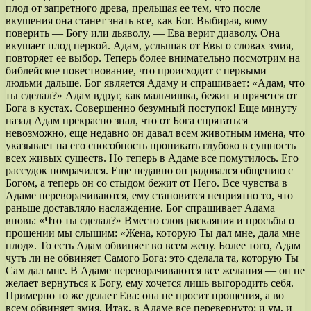
плод от запретного древа, прельщая ее тем, что после
вкушения она станет знать все, как Бог. Выбирая, кому
поверить — Богу или дьяволу, — Ева верит диаволу. Она
вкушает плод первой. Адам, услышав от Евы о словах змия,
повторяет ее выбор. Теперь более внимательно посмотрим на
библейское повествование, что происходит с первыми
людьми дальше. Бог является Адаму и спрашивает: «Адам, что
ты сделал?» Адам вдруг, как мальчишка, бежит и прячется от
Бога в кустах. Совершенно безумный поступок! Еще минуту
назад Адам прекрасно знал, что от Бога спрятаться
невозможно, еще недавно он давал всем животным имена, что
указывает на его способность проникать глубоко в сущность
всех живых существ. Но теперь в Адаме все помутилось. Его
рассудок помрачился. Еще недавно он радовался общению с
Богом, а теперь он со стыдом бежит от Него. Все чувства в
Адаме переворачиваются, ему становится неприятно то, что
раньше доставляло наслаждение. Бог спрашивает Адама
вновь: «Что ты сделал?» Вместо слов раскаяния и просьбы о
прощении мы слышим: «Жена, которую Ты дал мне, дала мне
плод». То есть Адам обвиняет во всем жену. Более того, Адам
чуть ли не обвиняет Самого Бога: это сделала та, которую Ты
Сам дал мне. В Адаме переворачиваются все желания — он не
желает вернуться к Богу, ему хочется лишь выгородить себя.
Примерно то же делает Ева: она не просит прощения, а во
всем обвиняет змия. Итак, в Адаме все перевернуто: и ум, и