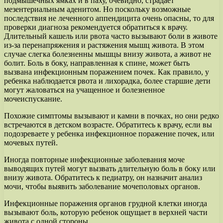
подмышечных ямках и в паху, очевидно, страдает
мезентериальным аденитом. Но поскольку возможные
последствия не леченного аппендицита очень опасны, то для
проверки диагноза рекомендуется обратиться к врачу.
Длительный кашель или рвота часто вызывают боли в животе
из-за перенапряжения и растяжения мышц живота. В этом
случае слегка болезненны мышцы внизу живота, а живот не
болит. Боль в боку, направленная к спине, может быть
вызвана инфекционным поражением почек. Как правило, у
ребенка наблюдается рвота и лихорадка, более старшие дети
могут жаловаться на учащенное и болезненное
мочеиспускание.
Похожие симптомы вызывают и камни в почках, но они редко
встречаются в детском возрасте. Обратитесь к врачу, если вы
подозреваете у ребенка инфекционное поражение почек, или
мочевых путей.
Иногда повторные инфекционные заболевания моче
выводящих путей могут вызвать длительную боль в боку или
внизу живота. Обратитесь к педиатру, он назначит анализ
мочи, чтобы выявить заболевание мочеполовых органов.
Инфекционные поражения органов грудной клетки иногда
вызывают боль, которую ребенок ощущает в верхней части
живота с одной стороны.