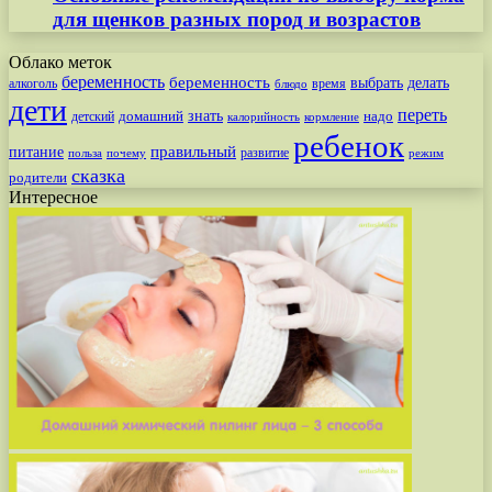
для щенков разных пород и возрастов
Облако меток
беременность
беременность
выбрать
делать
алкоголь
время
блюдо
дети
переть
знать
надо
детский
домашний
калорийность
кормление
ребенок
питание
правильный
развитие
польза
почему
режим
сказка
родители
Интересное