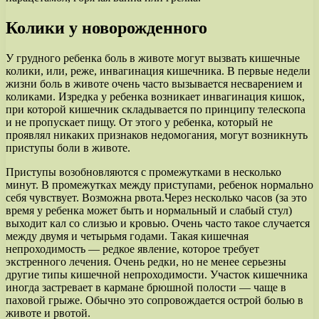
Колики у новорожденного
У грудного ребенка боль в животе могут вызвать кишечные
колики, или, реже, инвагинация кишечника. В первые недели
жизни боль в животе очень часто вызывается несварением и
коликами. Изредка у ребенка возникает инвагинация кишок,
при которой кишечник складывается по принципу телескопа
и не пропускает пищу. От этого у ребенка, который не
проявлял никаких признаков недомогания, могут возникнуть
приступы боли в животе.
Приступы возобновляются с промежутками в несколько
минут. В промежутках между приступами, ребенок нормально
себя чувствует. Возможна рвота.Через несколько часов (за это
время у ребенка может быть и нормальный и слабый стул)
выходит кал со слизью и кровью. Очень часто такое случается
между двумя и четырьмя годами. Такая кишечная
непроходимость — редкое явление, которое требует
экстренного лечения. Очень редки, но не менее серьезны
другие типы кишечной непроходимости. Участок кишечника
иногда застревает в кармане брюшной полости — чаще в
паховой грыже. Обычно это сопровождается острой болью в
животе и рвотой.