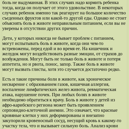
боль не выдуманная. В этих случаях надо кормить ребенка
тогда, когда он получает от этого удовольствие. В некоторых
случаях ребенок именно так реагирует на большое количество
съеденных фруктов или какой-то другой еды. Однако не стоит
объяснять боль в животе неправильным питанием, если вы не
уверены в отсутствии других причин.
Дети, у которых никогда не бывает проблем с питанием,
могут испытывать боль в животе, когда они чем-то
встревожены, перед едой и во время ее. На кишечник и
желудок могут воздействовать разные эмоции, от страхов до
возбуждения. Могут быть не только боль в животе и потеря
аппетита, но и рвота, понос, запор. Также боль в животе
могут вызвать глисты, хотя это случается достаточно редко.
Есть и такие причины боли в животе, как хроническое
несварение с образованием газов, кишечная аллергия,
воспаление лимфатических желез живота, ревматическая
атака, нарушение почек. При любых болях в животе
необходимо обратиться к врачу. Боль в животе у детей из
афро-карибского региона может быть проявлением
серповидно-клеточной анемии. Это означает, что красные
кровяные клетки у них деформированы и внезапно
закупорили кровеносный сосуд, несущий кровь к какому-то
участку тела, что и вызывает сильную боль. Анализ крови