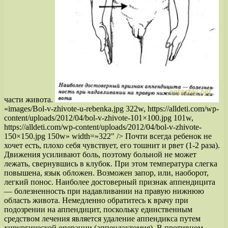
части живота.
«images/Bol-v-zhivote-u-rebenka.jpg 322w, https://alldeti.com/wp-
content/uploads/2012/04/bol-v-zhivote-101×100.jpg 101w,
https://alldeti.com/wp-content/uploads/2012/04/bol-v-zhivote-
150×150.jpg 150w» width=»322″ /> Почти всегда ребенок не
хочет есть, плохо себя чувствует, его тошнит и рвет (1-2 раза).
Движения усиливают боль, поэтому больной не может
лежать, свернувшись в клубок. При этом температура слегка
повышена, язык обложен. Возможен запор, или, наоборот,
легкий понос. Наиболее достоверный признак аппендицита
— болезненность при надавливании на правую нижнюю
область живота. Немедленно обратитесь к врачу при
подозрении на аппендицит, поскольку единственным
средством лечения является удаление аппендикса путем
хирургической операции (аппендэктомия). В противном