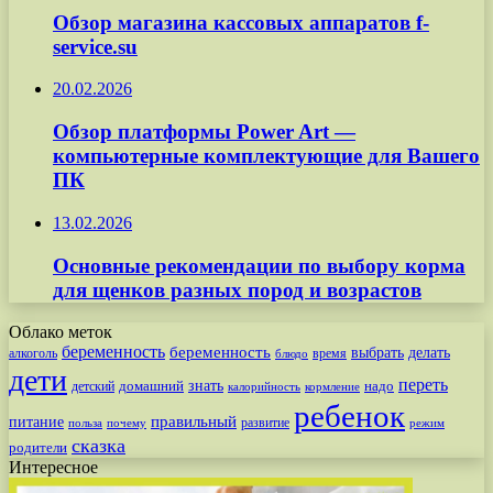
Обзор магазина кассовых аппаратов f-
service.su
20.02.2026
Обзор платформы Power Art —
компьютерные комплектующие для Вашего
ПК
13.02.2026
Основные рекомендации по выбору корма
для щенков разных пород и возрастов
Облако меток
беременность
беременность
выбрать
делать
алкоголь
время
блюдо
дети
переть
знать
надо
детский
домашний
калорийность
кормление
ребенок
питание
правильный
развитие
польза
почему
режим
сказка
родители
Интересное