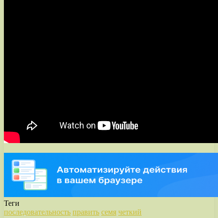
Теги
последовательность
править
семя
четкий