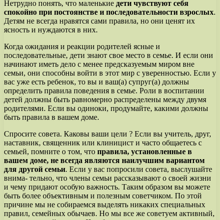
Нетрудно понять, что маленькие
дети чувствуют себя
спокойно при постоянстве и последовательности взрослых
.
Детям не всегда нравятся сами правила, но они ценят их
ясность и нуждаются в них.
Когда ожидания и реакции родителей ясные и
последовательные, дети знают свое место в семье. И если они
начинают иметь дело с менее предсказуемым миром вне
семьи, они способны войти в этот мир с уверенностью. Если у
вас уже есть ребенок, то вы и ваш(а) супруг(а) должны
определить правила поведения в семье. Роли в воспитании
детей должны быть равномерно распределены между двумя
родителями. Если вы одиноки, продумайте, какими должны
быть правила в вашем доме.
Спросите совета. Каковы ваши цели ? Если вы учитель, друг,
наставник, священник или клиницист и часто общаетесь с
семьей, помните о том, что
правила, установленные в
вашем доме, не всегда являются наилучшим вариантом
для другой семьи
. Если у вас попросили совета, выслушайте
внима- тельно, что члены семьи рассказывают о своей жизни
и чему придают особую важность. Таким образом вы можете
быть более объективным и полезным советчиком. По этой
причине мы не собираемся выделять никаких специальных
правил, семейных обычаев. Но мы все же советуем активный,