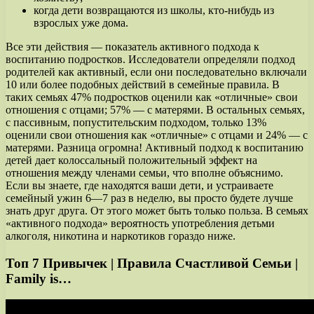
когда дети возвращаются из школы, кто-нибудь из
взрослых уже дома.
Все эти действия — показатель активного подхода к
воспитанию подростков. Исследователи определяли подход
родителей как активный, если они последовательно включали
10 или более подобных действий в семейные правила. В
таких семьях 47% подростков оценили как «отличные» свои
отношения с отцами; 57% — с матерями. В остальных семьях,
с пассивным, попустительским подходом, только 13%
оценили свои отношения как «отличные» с отцами и 24% — с
матерями. Разница огромна! Активный подход к воспитанию
детей дает колоссальный положительный эффект на
отношения между членами семьи, что вполне объяснимо.
Если вы знаете, где находятся ваши дети, и устраиваете
семейный ужин 6—7 раз в неделю, вы просто будете лучше
знать друг друга. От этого может быть только польза. В семьях
«активного подхода» вероятность употребления детьми
алкоголя, никотина и наркотиков гораздо ниже.
Топ 7 Привычек | Правила Счастливой Семьи |
Family is…