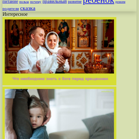
питание
правильный
развитие
польза
почему
режим
сказка
родители
Интересное