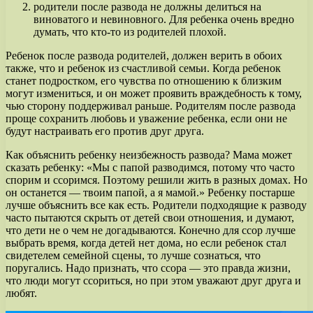
родители после развода не должны делиться на
виноватого и невиновного. Для ребенка очень вредно
думать, что кто-то из родителей плохой.
Ребенок после развода родителей, должен верить в обоих
также, что и ребенок из счастливой семьи. Когда ребенок
станет подростком, его чувства по отношению к близким
могут измениться, и он может проявить враждебность к тому,
чью сторону поддерживал раньше. Родителям после развода
проще сохранить любовь и уважение ребенка, если они не
будут настраивать его против друг друга.
Как объяснить ребенку неизбежность развода? Мама может
сказать ребенку: «Мы с папой разводимся, потому что часто
спорим и ссоримся. Поэтому решили жить в разных домах. Но
он останется — твоим папой, а я мамой.» Ребенку постарше
лучше объяснить все как есть. Родители подходящие к разводу
часто пытаются скрыть от детей свои отношения, и думают,
что дети не о чем не догадываются. Конечно для ссор лучше
выбрать время, когда детей нет дома, но если ребенок стал
свидетелем семейной сцены, то лучше сознаться, что
поругались. Надо признать, что ссора — это правда жизни,
что люди могут ссориться, но при этом уважают друг друга и
любят.