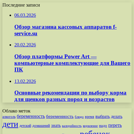
Последние записи
06.03.2026
Обзор магазина кассовых аппаратов f-
service.su
20.02.2026
Обзор платформы Power Art —
компьютерные комплектующие для Вашего
ПК
13.02.2026
Основные рекомендации по выбору корма
для щенков разных пород и возрастов
Облако меток
беременность
беременность
выбрать
делать
алкоголь
время
блюдо
дети
переть
знать
надо
детский
домашний
калорийность
кормление
ребенок