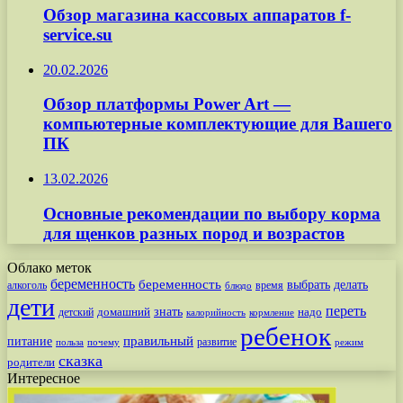
Обзор магазина кассовых аппаратов f-
service.su
20.02.2026
Обзор платформы Power Art —
компьютерные комплектующие для Вашего
ПК
13.02.2026
Основные рекомендации по выбору корма
для щенков разных пород и возрастов
Облако меток
беременность
беременность
выбрать
делать
алкоголь
время
блюдо
дети
переть
знать
надо
детский
домашний
калорийность
кормление
ребенок
питание
правильный
развитие
польза
почему
режим
сказка
родители
Интересное