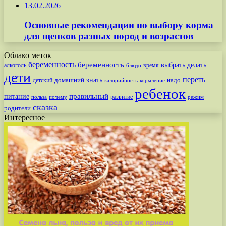
13.02.2026
Основные рекомендации по выбору корма
для щенков разных пород и возрастов
Облако меток
беременность
беременность
выбрать
делать
алкоголь
время
блюдо
дети
переть
знать
надо
детский
домашний
калорийность
кормление
ребенок
питание
правильный
развитие
польза
почему
режим
сказка
родители
Интересное