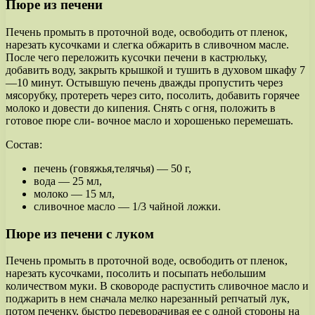
Пюре из печени
Печень промыть в проточной воде, освободить от пленок,
нарезать кусочками и слегка обжарить в сливочном масле.
После чего переложить кусочки печени в кастрюльку,
добавить воду, закрыть крышкой и тушить в духовом шкафу 7
—10 минут. Остывшую печень дважды пропустить через
мясорубку, протереть через сито, посолить, добавить горячее
молоко и довести до кипения. Снять с огня, положить в
готовое пюре сли- вочное масло и хорошенько перемешать.
Состав:
печень (говяжья,телячья) — 50 г,
вода — 25 мл,
молоко — 15 мл,
сливочное масло — 1/3 чайной ложки.
Пюре из печени с луком
Печень промыть в проточной воде, освободить от пленок,
нарезать кусочками, посолить и посыпать небольшим
количеством муки. В сковороде распустить сливочное масло и
поджарить в нем сначала мелко нарезанный репчатый лук,
потом печенку, быстро переворачивая ее с одной стороны на