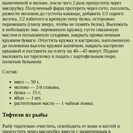
вымоченной в молоке, после чего 2 раза пропустить через
мясорубку. Полученный фарш протереть через сито, посолить,
развести молоком до густоты кашицы, добавить 1/2 сырого
желтка, 1/2 взбитого в крепкую пену белка, осторожно
перемешать (снизу вверх, чтобы не помять белок). Выложить
в небольшую эма- лированную кружку, густо смазанную
маслом и посыпанную сухарями, накрыть промасленным
кружком бумаги. Опустить кружку в кастрюлю, наполненную
до половины высоты кружки кипятком, накрыть кастрюлю
крышкой и поставить на плиту на 40—45 минут. Пудинг
выложить на тарелочку и подать с картофельным пюре,
политым бульоном.
Состав:
мясо — 50 г,
молоко — 1/4 стакана,
булка — 15 г,
яйцо — 1 шт,
растительное масло — 1 чайная ложка.
Тефтели из рыбы
Рыбу тщательно очистить, освободить от кожи и костей и
пропустить через мясорубку вместе с размоченным в