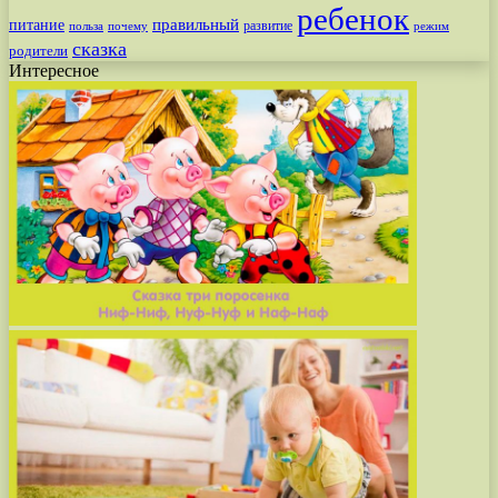
ребенок
питание
правильный
развитие
польза
почему
режим
сказка
родители
Интересное