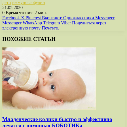
дети
иммуноглобулин
21.05.2020
0
Время чтения: 2 мин.
Facebook
X
Pinterest
Вконтакте
Одноклассники
Messenger
Messenger
WhatsApp
Telegram
Viber
Поделиться через
электронную почту
Печатать
ПОХОЖИЕ СТАТЬИ
Младенческие колики быстро и эффективно
лечатся с помощью БОБОТИКа