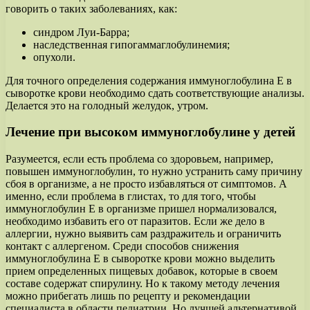
говорить о таких заболеваниях, как:
синдром Луи-Барра;
наследственная гипогаммаглобулинемия;
опухоли.
Для точного определения содержания иммуноглобулина Е в
сыворотке крови необходимо сдать соответствующие анализы.
Делается это на голодный желудок, утром.
Лечение при высоком иммуноглобулине у детей
Разумеется, если есть проблема со здоровьем, например,
повышен иммуноглобулин, то нужно устранить саму причину
сбоя в организме, а не просто избавляться от симптомов. А
именно, если проблема в глистах, то для того, чтобы
иммуноглобулин Е в организме пришел нормализовался,
необходимо избавить его от паразитов. Если же дело в
аллергии, нужно выявить сам раздражитель и ограничить
контакт с аллергеном. Среди способов снижения
иммуноглобулина Е в сыворотке крови можно выделить
прием определенных пищевых добавок, которые в своем
составе содержат спирулину. Но к такому методу лечения
можно прибегать лишь по рецепту и рекомендации
специалиста в области педиатрии. Но лучшей альтернативой