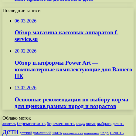
Последние записи
06.03.2026
Обзор магазина кассовых аппаратов f-
service.su
20.02.2026
Обзор платформы Power Art —
компьютерные комплектующие для Вашего
ПК
13.02.2026
Основные рекомендации по выбору корма
для щенков разных пород и возрастов
Облако меток
беременность
беременность
выбрать
делать
алкоголь
время
блюдо
дети
переть
знать
надо
детский
домашний
калорийность
кормление