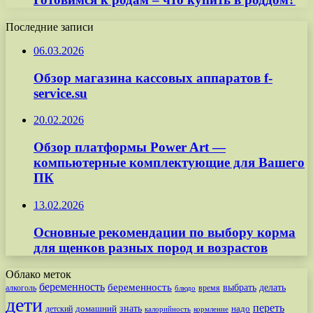
Последние записи
06.03.2026
Обзор магазина кассовых аппаратов f-
service.su
20.02.2026
Обзор платформы Power Art —
компьютерные комплектующие для Вашего
ПК
13.02.2026
Основные рекомендации по выбору корма
для щенков разных пород и возрастов
Облако меток
беременность
беременность
выбрать
делать
алкоголь
время
блюдо
дети
переть
знать
надо
детский
домашний
калорийность
кормление