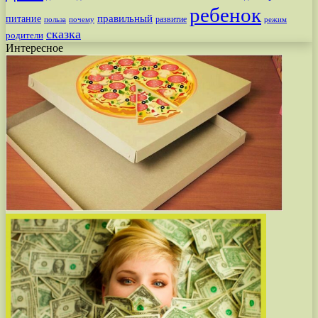
ребенок
питание
правильный
развитие
польза
почему
режим
сказка
родители
Интересное