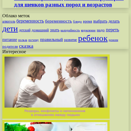
для щенков разных пород и возрастов
Облако меток
беременность
беременность
выбрать
делать
алкоголь
время
блюдо
дети
переть
знать
надо
детский
домашний
калорийность
кормление
ребенок
питание
правильный
развитие
польза
почему
режим
сказка
родители
Интересное