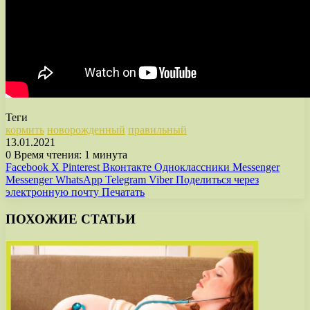
Теги
кормить
новорожденный
правильный
13.01.2021
0
Время чтения: 1 минута
Facebook
X
Pinterest
Вконтакте
Одноклассники
Messenger
Messenger
WhatsApp
Telegram
Viber
Поделиться через
электронную почту
Печатать
ПОХОЖИЕ СТАТЬИ