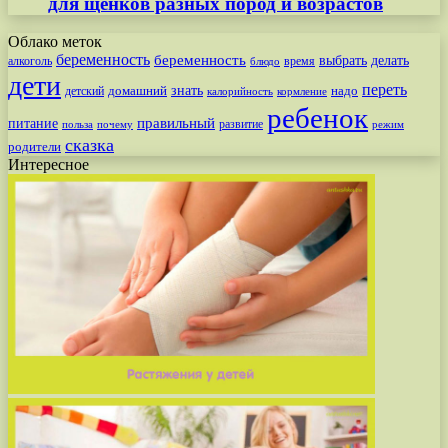
для щенков разных пород и возрастов
Облако меток
беременность
беременность
выбрать
делать
алкоголь
время
блюдо
дети
переть
знать
надо
детский
домашний
калорийность
кормление
ребенок
питание
правильный
развитие
польза
почему
режим
сказка
родители
Интересное