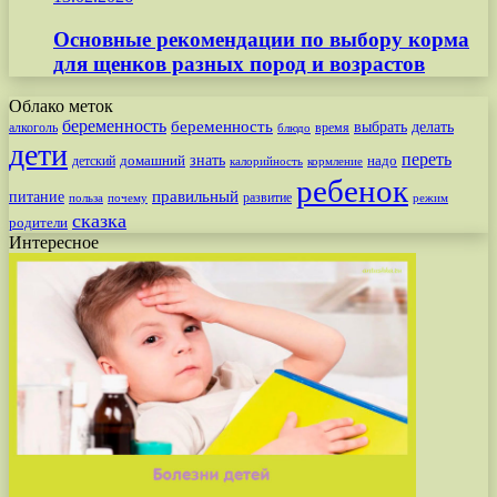
Основные рекомендации по выбору корма
для щенков разных пород и возрастов
Облако меток
беременность
беременность
выбрать
делать
алкоголь
время
блюдо
дети
переть
знать
надо
детский
домашний
калорийность
кормление
ребенок
питание
правильный
развитие
польза
почему
режим
сказка
родители
Интересное