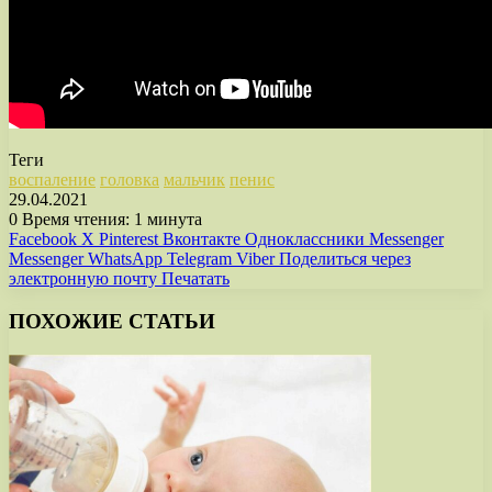
Теги
воспаление
головка
мальчик
пенис
29.04.2021
0
Время чтения: 1 минута
Facebook
X
Pinterest
Вконтакте
Одноклассники
Messenger
Messenger
WhatsApp
Telegram
Viber
Поделиться через
электронную почту
Печатать
ПОХОЖИЕ СТАТЬИ