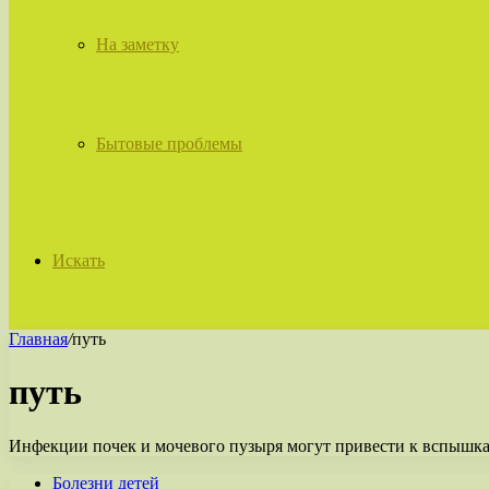
На заметку
Бытовые проблемы
Искать
Главная
/
путь
путь
Инфекции почек и мочевого пузыря могут привести к вспышкам
Болезни детей