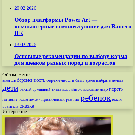
20.02.2026
Обзор платформы Power Art —
компьютерные комплектующие для Вашего
ПК
13.02.2026
Основные рекомендации по выбору корма
для щенков разных пород и возрастов
Облако меток
беременность
беременность
выбрать
делать
алкоголь
время
блюдо
дети
переть
знать
надо
детский
домашний
калорийность
кормление
ребенок
питание
правильный
развитие
польза
почему
режим
сказка
родители
Интересное