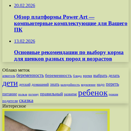
20.02.2026
Обзор платформы Power Art —
компьютерные комплектующие для Вашего
ПК
13.02.2026
Основные рекомендации по выбору корма
для щенков разных пород и возрастов
Облако меток
беременность
беременность
выбрать
делать
алкоголь
время
блюдо
дети
переть
знать
надо
детский
домашний
калорийность
кормление
ребенок
питание
правильный
развитие
польза
почему
режим
сказка
родители
Интересное