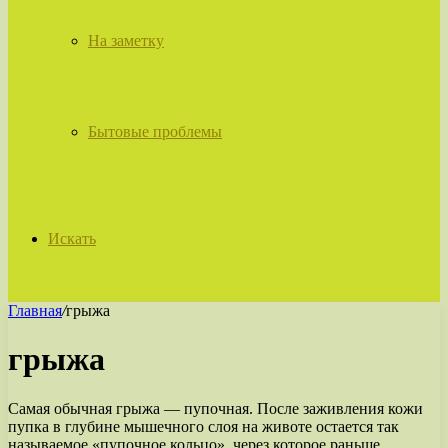
На заметку
Бытовые проблемы
Искать
Главная
/
грыжа
грыжа
Самая обычная грыжа — пупочная. После заживления кожи
пупка в глубине мышечного слоя на животе остается так
называемое «пупочное кольцо», через которое раньше