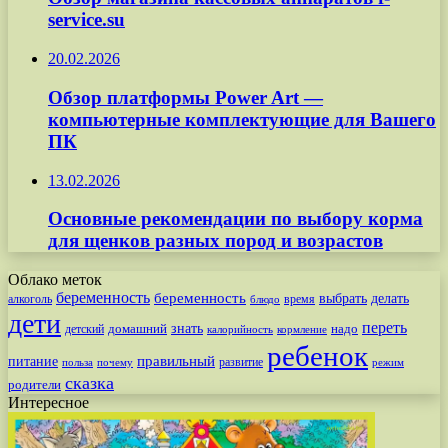
service.su
20.02.2026
Обзор платформы Power Art —
компьютерные комплектующие для Вашего
ПК
13.02.2026
Основные рекомендации по выбору корма
для щенков разных пород и возрастов
Облако меток
беременность
беременность
выбрать
делать
алкоголь
время
блюдо
дети
переть
знать
надо
детский
домашний
калорийность
кормление
ребенок
питание
правильный
развитие
польза
почему
режим
сказка
родители
Интересное