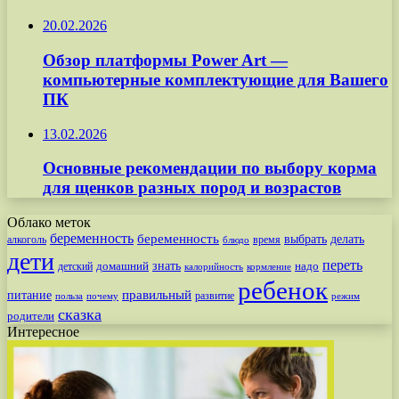
20.02.2026
Обзор платформы Power Art —
компьютерные комплектующие для Вашего
ПК
13.02.2026
Основные рекомендации по выбору корма
для щенков разных пород и возрастов
Облако меток
беременность
беременность
выбрать
делать
алкоголь
время
блюдо
дети
переть
знать
надо
детский
домашний
калорийность
кормление
ребенок
питание
правильный
развитие
польза
почему
режим
сказка
родители
Интересное