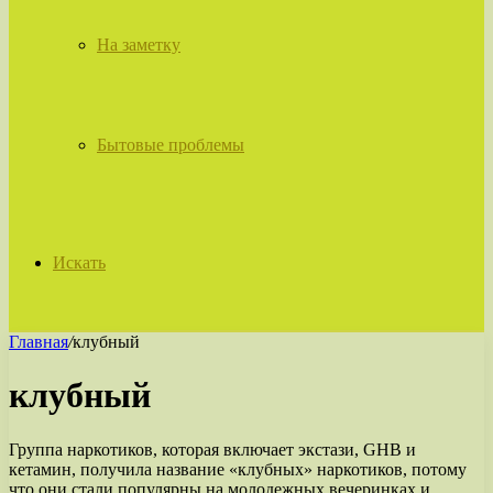
На заметку
Бытовые проблемы
Искать
Главная
/
клубный
клубный
Группа наркотиков, которая включает экстази, GНВ и
кетамин, получила название «клубных» наркотиков, потому
что они стали популярны на молодежных вечеринках и