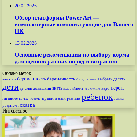
20.02.2026
Обзор платформы Power Art —
компьютерные комплектующие для Вашего
ПК
13.02.2026
Основные рекомендации по выбору корма
для щенков разных пород и возрастов
Облако меток
беременность
беременность
выбрать
делать
алкоголь
время
блюдо
дети
переть
знать
надо
детский
домашний
калорийность
кормление
ребенок
питание
правильный
развитие
польза
почему
режим
сказка
родители
Интересное