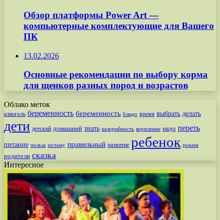
Обзор платформы Power Art —
компьютерные комплектующие для Вашего
ПК
13.02.2026
Основные рекомендации по выбору корма
для щенков разных пород и возрастов
Облако меток
беременность
беременность
выбрать
делать
алкоголь
время
блюдо
дети
переть
знать
надо
детский
домашний
калорийность
кормление
ребенок
питание
правильный
развитие
польза
почему
режим
сказка
родители
Интересное