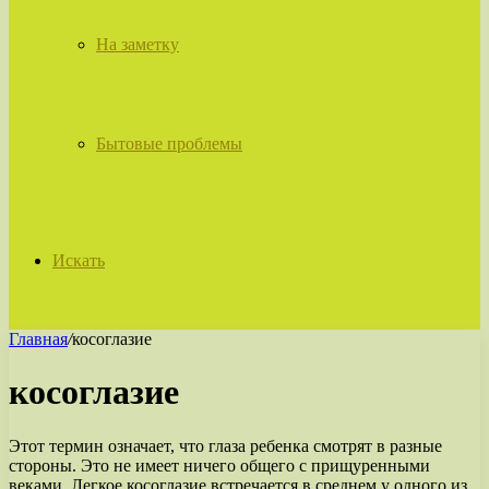
На заметку
Бытовые проблемы
Искать
Главная
/
косоглазие
косоглазие
Этот термин означает, что глаза ребенка смотрят в разные
стороны. Это не имеет ничего общего с прищуренными
веками. Легкое косоглазие встречается в среднем у одного из