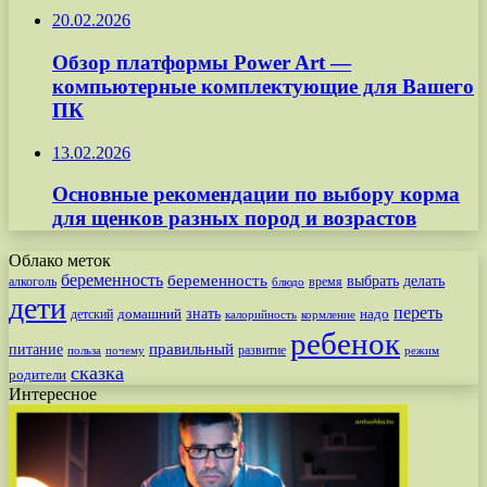
20.02.2026
Обзор платформы Power Art —
компьютерные комплектующие для Вашего
ПК
13.02.2026
Основные рекомендации по выбору корма
для щенков разных пород и возрастов
Облако меток
беременность
беременность
выбрать
делать
алкоголь
время
блюдо
дети
переть
знать
надо
детский
домашний
калорийность
кормление
ребенок
питание
правильный
развитие
польза
почему
режим
сказка
родители
Интересное