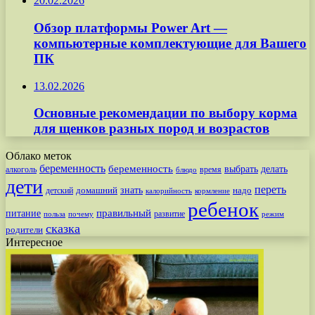
20.02.2026
Обзор платформы Power Art —
компьютерные комплектующие для Вашего
ПК
13.02.2026
Основные рекомендации по выбору корма
для щенков разных пород и возрастов
Облако меток
беременность
беременность
выбрать
делать
алкоголь
время
блюдо
дети
переть
знать
надо
детский
домашний
калорийность
кормление
ребенок
питание
правильный
развитие
польза
почему
режим
сказка
родители
Интересное