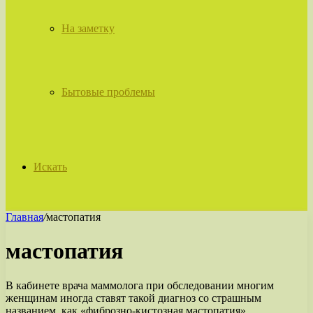
На заметку
Бытовые проблемы
Искать
Главная
/
мастопатия
мастопатия
В кабинете врача маммолога при обследовании многим
женщинам иногда ставят такой диагноз со страшным
названием, как «фиброзно-кистозная мастопатия».