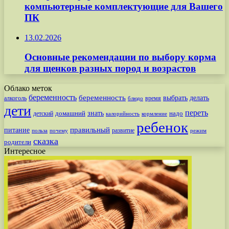
компьютерные комплектующие для Вашего
ПК
13.02.2026
Основные рекомендации по выбору корма
для щенков разных пород и возрастов
Облако меток
беременность
беременность
выбрать
делать
алкоголь
время
блюдо
дети
переть
знать
надо
детский
домашний
калорийность
кормление
ребенок
питание
правильный
развитие
польза
почему
режим
сказка
родители
Интересное