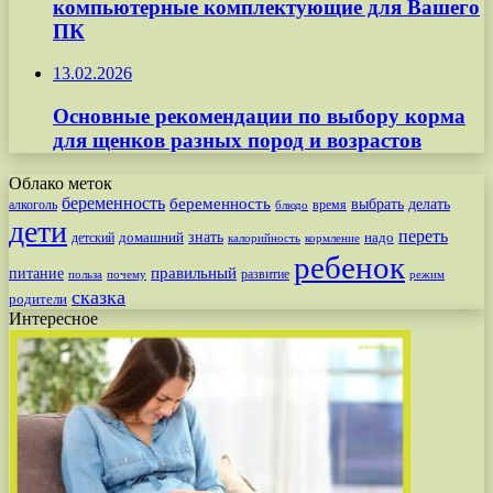
компьютерные комплектующие для Вашего
ПК
13.02.2026
Основные рекомендации по выбору корма
для щенков разных пород и возрастов
Облако меток
беременность
беременность
выбрать
делать
алкоголь
время
блюдо
дети
переть
знать
надо
детский
домашний
калорийность
кормление
ребенок
питание
правильный
развитие
польза
почему
режим
сказка
родители
Интересное