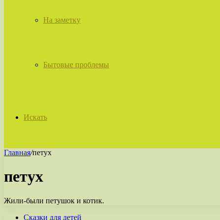
На заметку
Бытовые проблемы
Искать
Главная
/
петух
петух
Жили-были петушок и котик.
Сказки для детей