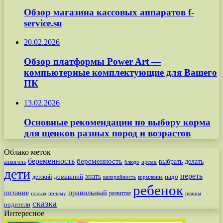
Обзор магазина кассовых аппаратов f-
service.su
20.02.2026
Обзор платформы Power Art —
компьютерные комплектующие для Вашего
ПК
13.02.2026
Основные рекомендации по выбору корма
для щенков разных пород и возрастов
Облако меток
беременность
беременность
выбрать
делать
алкоголь
время
блюдо
дети
переть
знать
надо
детский
домашний
калорийность
кормление
ребенок
питание
правильный
развитие
польза
почему
режим
сказка
родители
Интересное