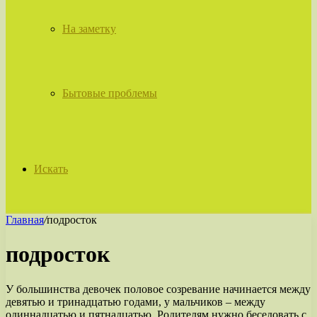
На заметку
Бытовые проблемы
Искать
Главная
/
подросток
подросток
У большинства девочек половое созревание начинается между
девятью и тринадцатью годами, у мальчиков – между
одиннадцатью и пятнадцатью. Родителям нужно беседовать с