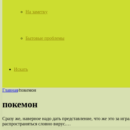
На заметку
Бытовые проблемы
Искать
Главная
/
покемон
покемон
Сразу же, наверное надо дать представление, что же это за игр
распространяться словно вирус.…